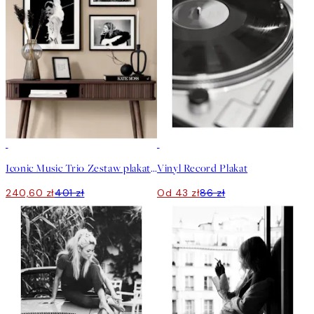
-40%
50%*
Iconic Music Trio Zestaw plakatów
Vinyl Record Plakat
240,60 zł
401 zł
Od 43 zł
86 zł