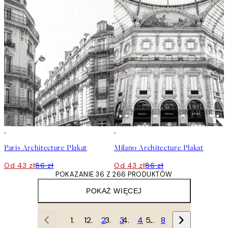
50%*
50%*
Paris Architecture Plakat
Milano Architecture Plakat
Od 43 zł
86 zł
Od 43 zł
86 zł
POKAZANIE 36 Z 266 PRODUKTÓW
POKAŻ WIĘCEJ
1
2
3
4
…
8