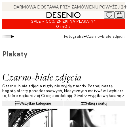
Skip
to
main
SALE - 50% ZNIŻKI NA PLAKATY*
content.
0 m
0 s
Ważny
do:
▸
▸
Fotografia
Czarno-białe zdjęcia
2026-
08-
09
Plakaty
Czarno-białe zdjęcia
Czarno-białe zdjęcia nigdy nie wyjdą z mody. Poznaj naszą
bogatą ofertę ponadczasowych, klasycznych motywów i wybierz
te, które najbardziej Ci się spodobają. Stwórz wyjątkową ścianę z
obrazami, korzystając ze swoich ulubionych czarno-białych
Czytaj więcej
Wszytkie kategorie
Filtruj i sortuj
motywów. Przejrzyj naszą ofertę czarno-białych reprodukcji z
idolami, zwierzętami i motywami natury i wybierz te, które
najbardziej przypadną Ci do gustu.