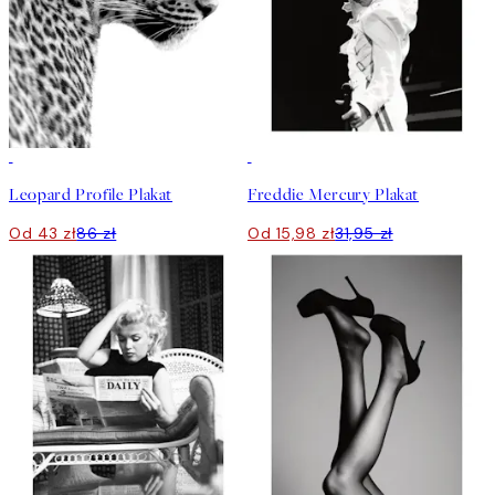
50%*
50%*
Leopard Profile Plakat
Freddie Mercury Plakat
Od 43 zł
86 zł
Od 15,98 zł
31,95 zł