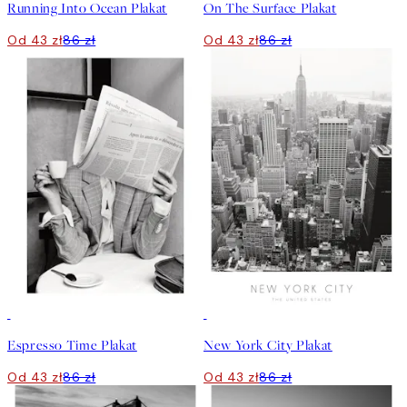
Running Into Ocean Plakat
On The Surface Plakat
Od 43 zł
86 zł
Od 43 zł
86 zł
50%*
50%*
Espresso Time Plakat
New York City Plakat
Od 43 zł
86 zł
Od 43 zł
86 zł