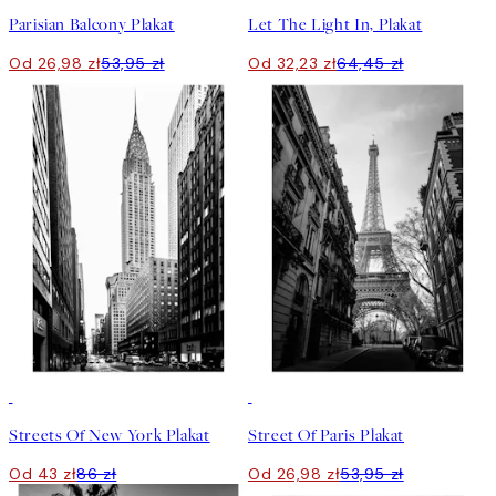
Parisian Balcony Plakat
Let The Light In, Plakat
Od 26,98 zł
53,95 zł
Od 32,23 zł
64,45 zł
50%*
50%*
Streets Of New York Plakat
Street Of Paris Plakat
Od 43 zł
86 zł
Od 26,98 zł
53,95 zł