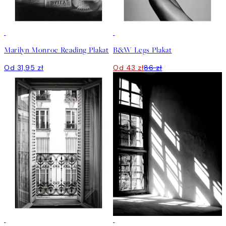
50%*
Marilyn Monroe Reading Plakat
B&W Legs Plakat
Od 31,95 zł
Od 43 zł
86 zł
50%*
50%*