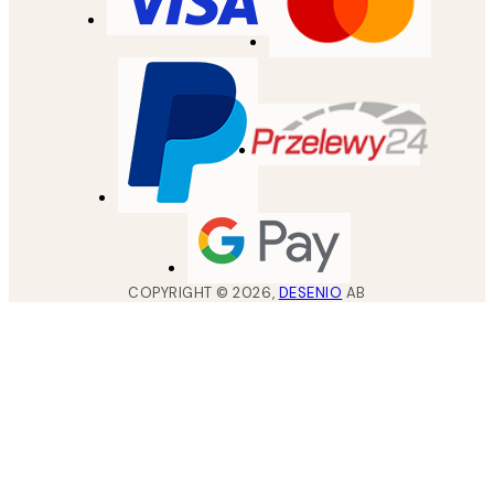
COPYRIGHT ©
2026
,
DESENIO
AB