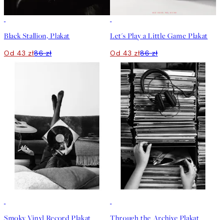
50%*
50%*
Black Stallion, Plakat
Let's Play a Little Game Plakat
Od 43 zł
86 zł
Od 43 zł
86 zł
50%*
50%*
Smoky Vinyl Record Plakat
Through the Archive Plakat