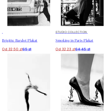
50%*
50%*
STUDIO COLLECTION
Brigitte Bardot Plakat
Smoking in Paris Plakat
Od 32,50 zł
65 zł
Od 32,23 zł
64,45 zł