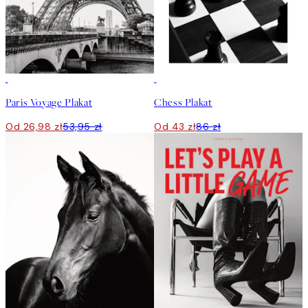
50%*
50%*
Paris Voyage Plakat
Chess Plakat
Od 26,98 zł
53,95 zł
Od 43 zł
86 zł