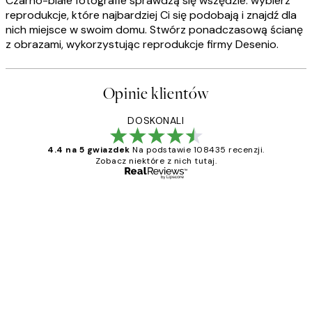
Czarno-białe fotografie sprawdzą się wszędzie: wybierz
reprodukcje, które najbardziej Ci się podobają i znajdź dla
nich miejsce w swoim domu. Stwórz ponadczasową ścianę
z obrazami, wykorzystując reprodukcje firmy Desenio.
Opinie klientów
DOSKONALI
4.4 na 5 gwiazdek
Na podstawie 108435 recenzji.
Zobacz niektóre z nich tutaj.
Zweryfikowany kupujący
Opinie
klientów
Excellent quality at a nice price
20 kwi
Magdalena B