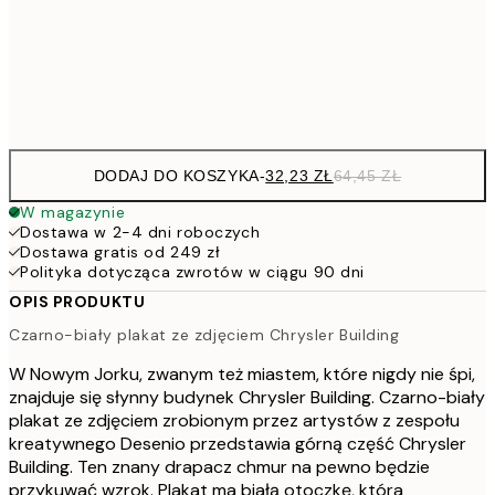
50x70 cm
15
Frame
options
DODAJ DO KOSZYKA
-
32,23 ZŁ
64,45 ZŁ
W magazynie
Dostawa w 2-4 dni roboczych
Dostawa gratis od 249 zł
Polityka dotycząca zwrotów w ciągu 90 dni
OPIS PRODUKTU
Czarno-biały plakat ze zdjęciem Chrysler Building
W Nowym Jorku, zwanym też miastem, które nigdy nie śpi,
znajduje się słynny budynek Chrysler Building. Czarno-biały
plakat ze zdjęciem zrobionym przez artystów z zespołu
kreatywnego Desenio przedstawia górną część Chrysler
Building. Ten znany drapacz chmur na pewno będzie
przykuwać wzrok. Plakat ma białą otoczkę, która