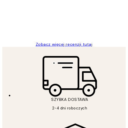
klientów
Excellent quality at a nice price
20 kwi
Magdalena B
Zobacz więcej recenzji tutaj
SZYBKA DOSTAWA
2-4 dni roboczych