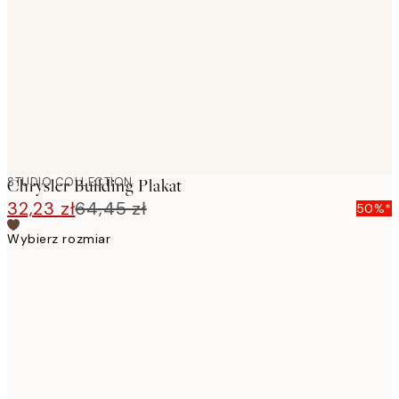
images
STUDIO COLLECTION
Chrysler Building Plakat
32,23 zł
64,45 zł
50%*
Wybierz rozmiar