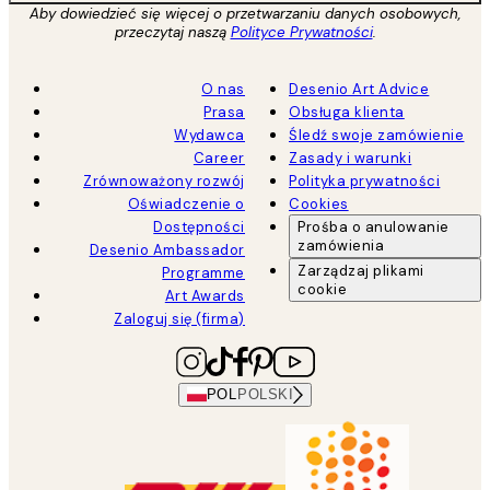
Aby dowiedzieć się więcej o przetwarzaniu danych osobowych,
przeczytaj naszą
Polityce Prywatności
.
O nas
Desenio Art Advice
Prasa
Obsługa klienta
Wydawca
Śledź swoje zamówienie
Career
Zasady i warunki
Zrównoważony rozwój
Polityka prywatności
Oświadczenie o
Cookies
Dostępności
Prośba o anulowanie
zamówienia
Desenio Ambassador
Zarządzaj plikami
Programme
cookie
Art Awards
Zaloguj się (firma)
POL
POLSKI