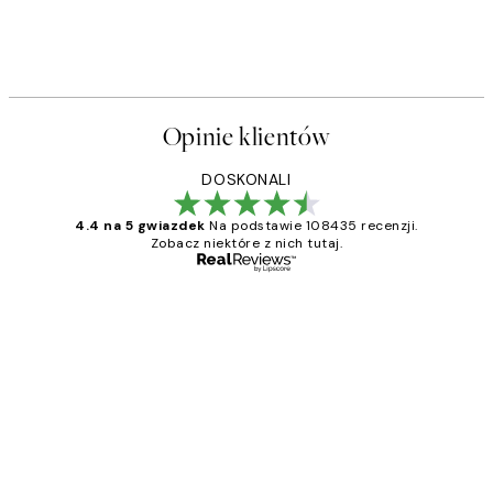
Opinie klientów
DOSKONALI
4.4 na 5 gwiazdek
Na podstawie 108435 recenzji.
Zobacz niektóre z nich tutaj.
Zweryfikowany kupujący
Opinie
klientów
Excellent quality at a nice price
20 kwi
Magdalena B