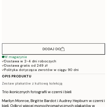
32
23
40x50 cm
39
23
50x50 cm
39
33
50x70 cm
55
DODAJ DO
W magazynie
Dostawa w 2-4 dni roboczych
Dostawa gratis od 249 zł
Polityka dotycząca zwrotów w ciągu 90 dni
OPIS PRODUKTU
Zestaw plakatów z kultową kolekcją
Trio ikonicznych fotografii w czerni i bieli
Marilyn Monroe, Birgitte Bardot i Audrey Hepburn w czerni i
bieli. Odkryj więcej monochromatycznych plakatów w