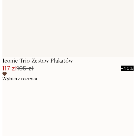
images
Iconic Trio Zestaw Plakatów
117 zł
195 zł
-40%
Wybierz rozmiar