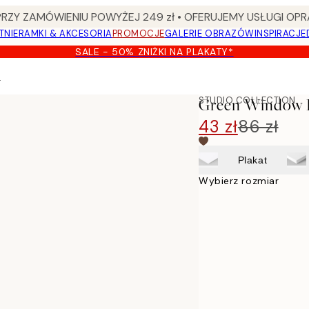
Y ZAMÓWIENIU POWYŻEJ 249 zł • OFERUJEMY USŁUGI OPR
TNIE
RAMKI & AKCESORIA
PROMOCJE
GALERIE OBRAZÓW
INSPIRACJE
SALE - 50% ZNIŻKI NA PLAKATY*
r
STUDIO COLLECTION
Green Window 
43 zł
86 zł
Plakat
Wybierz rozmiar