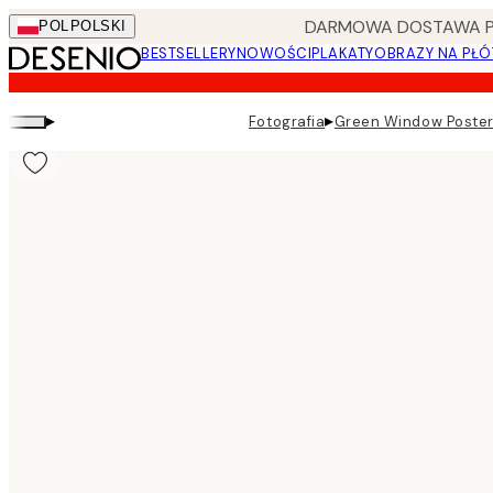
Skip
DARMOWA DOSTAWA PRZ
POL
POLSKI
to
BESTSELLERY
NOWOŚCI
PLAKATY
OBRAZY NA PŁÓ
main
content.
▸
▸
Fotografia
Green Window Poste