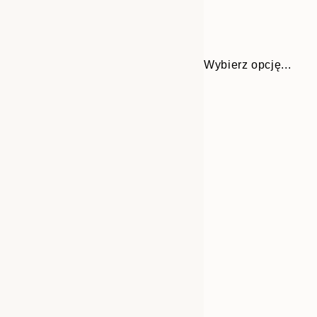
Wybierz opcję...
Frame
30x40 cm
options
50x70 cm