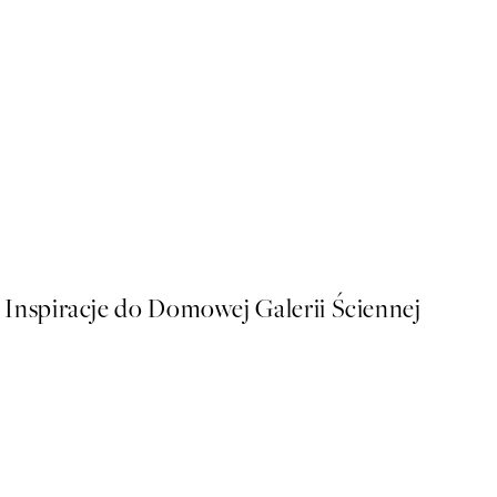
Summer Still Life Plakat
Od 53,95 zł
Inspiracje do Domowej Galerii Ściennej