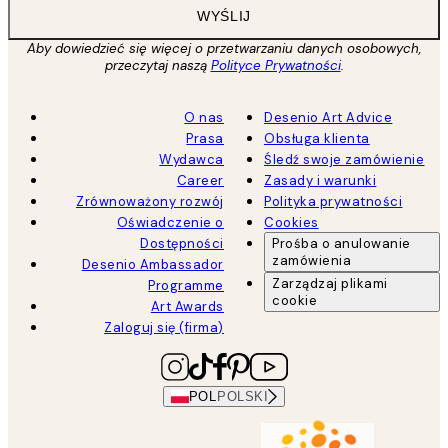
WYŚLIJ
Aby dowiedzieć się więcej o przetwarzaniu danych osobowych,
przeczytaj naszą
Polityce Prywatności
.
O nas
Desenio Art Advice
Prasa
Obsługa klienta
Wydawca
Śledź swoje zamówienie
Career
Zasady i warunki
Zrównoważony rozwój
Polityka prywatności
Oświadczenie o
Cookies
Dostępności
Prośba o anulowanie
zamówienia
Desenio Ambassador
Zarządzaj plikami
Programme
cookie
Art Awards
Zaloguj się (firma)
POL
POLSKI