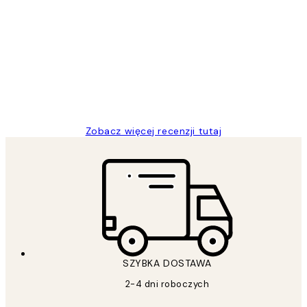
Opinie
klientów
Excellent quality at a nice price
20 kwi
Magdalena B
Zobacz więcej recenzji tutaj
SZYBKA DOSTAWA
2-4 dni roboczych