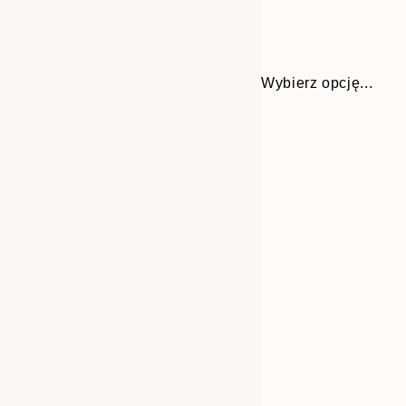
Wybierz opcję...
Frame
50x70 cm
options