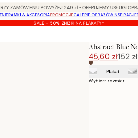
Y ZAMÓWIENIU POWYŻEJ 249 zł • OFERUJEMY USŁUGI OPR
TNIE
RAMKI & AKCESORIA
PROMOCJE
GALERIE OBRAZÓW
INSPIRACJE
SALE - 50% ZNIŻKI NA PLAKATY*
Abstract Blue N
45,60 zł
152 zł
Plakat
Wybierz rozmiar