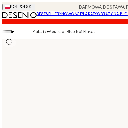
Skip
DARMOWA DOSTAWA PRZ
POL
POLSKI
to
BESTSELLERY
NOWOŚCI
PLAKATY
OBRAZY NA PŁÓ
main
content.
▸
▸
Plakaty
Abstract Blue No1 Plakat