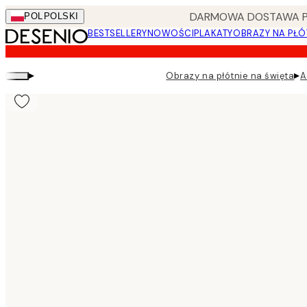
Skip
DARMOWA DOSTAWA PRZ
POL
POLSKI
to
BESTSELLERY
NOWOŚCI
PLAKATY
OBRAZY NA PŁÓ
main
content.
▸
▸
Obrazy na płótnie na święta
A