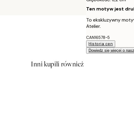
Ten motyw jest druk
To ekskluzywny moty
Atelier.
CAN16578-5
Historia cen
Dowiedz się więcej o nas
Inni kupili również