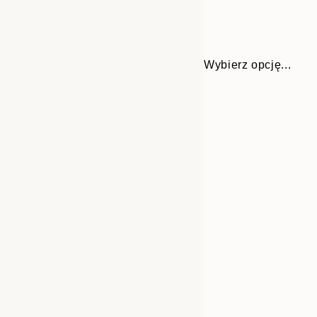
Wybierz opcję...
30x40 cm
50x70 cm