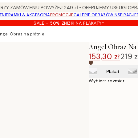
Y ZAMÓWIENIU POWYŻEJ 249 zł • OFERUJEMY USŁUGI OPR
TNIE
RAMKI & AKCESORIA
PROMOCJE
GALERIE OBRAZÓW
INSPIRACJE
SALE - 50% ZNIŻKI NA PLAKATY*
ngel Obraz na płótnie
Angel Obraz Na 
153,30 zł
219 z
Plakat
Wybierz rozmiar