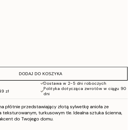
419 zł
Brak ramki
DODAJ DO KOSZYKA
Dostawa w 2-5 dni roboczych
Polityka dotycząca zwrotów w ciągu 90
49 zł
dni
a płótnie przedstawiający złotą sylwetkę anioła ze
na teksturowanym, turkusowym tle. Idealna sztuka ścienna,
kcent do Twojego domu.