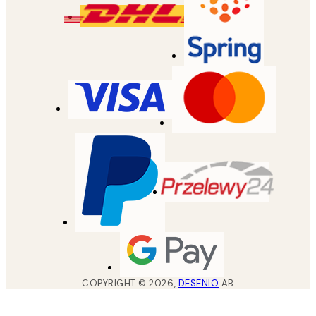
COPYRIGHT ©
2026
,
DESENIO
AB