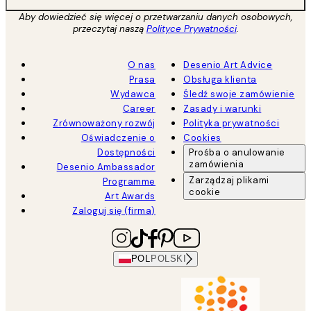
Aby dowiedzieć się więcej o przetwarzaniu danych osobowych,
przeczytaj naszą
Polityce Prywatności
.
O nas
Desenio Art Advice
Prasa
Obsługa klienta
Wydawca
Śledź swoje zamówienie
Career
Zasady i warunki
Zrównoważony rozwój
Polityka prywatności
Oświadczenie o
Cookies
Dostępności
Prośba o anulowanie
zamówienia
Desenio Ambassador
Zarządzaj plikami
Programme
cookie
Art Awards
Zaloguj się (firma)
POL
POLSKI