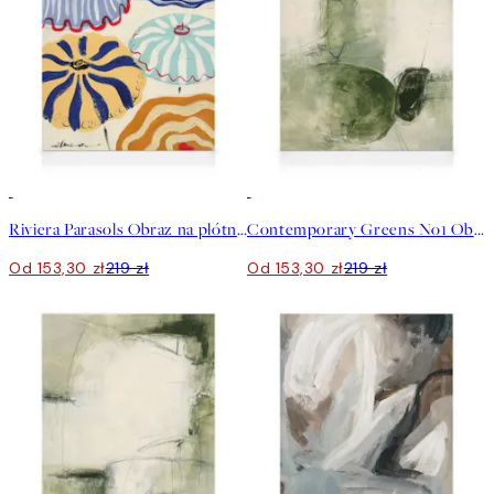
30%*
30%*
Riviera Parasols Obraz na płótnie
Contemporary Greens No1 Obraz na płótnie
Od 153,30 zł
219 zł
Od 153,30 zł
219 zł