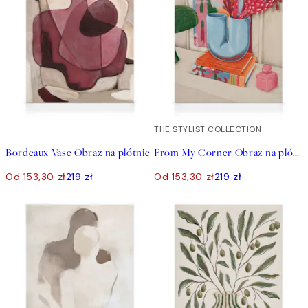
30%*
30%*
THE STYLIST COLLECTION
Bordeaux Vase Obraz na płótnie
From My Corner Obraz na płótnie
Od 153,30 zł
219 zł
Od 153,30 zł
219 zł