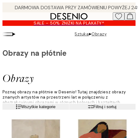
Skip
to
main
SALE - 50% ZNIŻKI NA PLAKATY*
content.
▸
▸
Sztuka
Obrazy
Obrazy na płótnie
Obrazy
Poznaj obrazy na płótnie w Desenio! Tutaj znajdziesz obrazy
znanych artystów na przestrzeni lat w połączeniu z
abstrakcyjnymi obrazami w różnych kolorach i kształtach.
Czytaj więcej
Wszytkie kategorie
Filtruj i sortuj
Usiądź wygodnie, zrelaksuj się i przejrzyj naszą fantastyczną
kategorię obrazów, pełną życia i radosnych motywów, w których
główną rolę odgrywa sztuka.