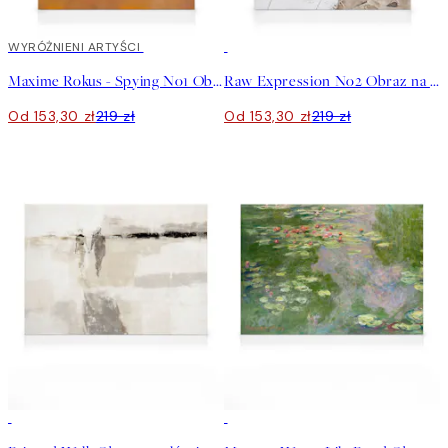
30%*
WYRÓŻNIENI ARTYŚCI
30%*
Maxime Rokus - Spying No1 Obraz na płótnie
Raw Expression No2 Obraz na płótnie
Od 153,30 zł
219 zł
Od 153,30 zł
219 zł
30%*
30%*