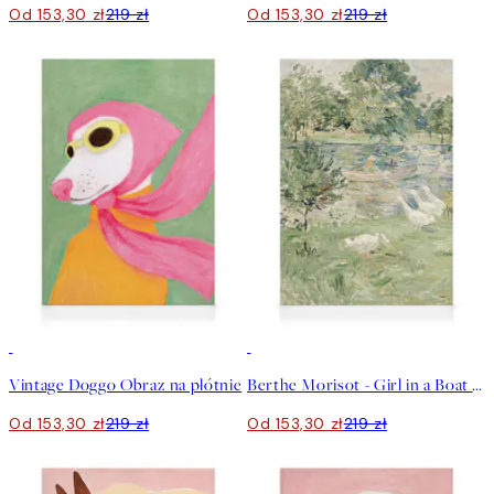
Od 153,30 zł
219 zł
Od 153,30 zł
219 zł
30%*
30%*
Vintage Doggo Obraz na płótnie
Berthe Morisot - Girl in a Boat with Geese Obraz na płótnie
Od 153,30 zł
219 zł
Od 153,30 zł
219 zł