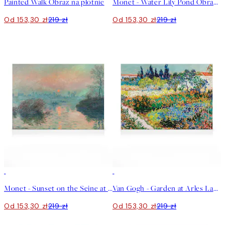
Painted Walk Obraz na płótnie
Monet - Water Lily Pond Obraz na płótnie
Od 153,30 zł
219 zł
Od 153,30 zł
219 zł
30%*
30%*
Monet - Sunset on the Seine at Lavacourt Obraz na płótnie
Van Gogh - Garden at Arles Landscape Obraz na płótnie
Od 153,30 zł
219 zł
Od 153,30 zł
219 zł