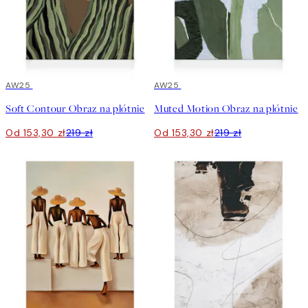
30%*
AW25
30%*
AW25
Soft Contour Obraz na płótnie
Muted Motion Obraz na płótnie
Od 153,30 zł
219 zł
Od 153,30 zł
219 zł