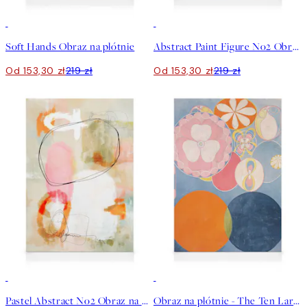
30%*
30%*
Soft Hands Obraz na płótnie
Abstract Paint Figure No2 Obraz na płótnie
Od 153,30 zł
219 zł
Od 153,30 zł
219 zł
30%*
30%*
Pastel Abstract No2 Obraz na płótnie
Obraz na płótnie - The Ten Largest, Childhood, No.2 by Hilma af Klint