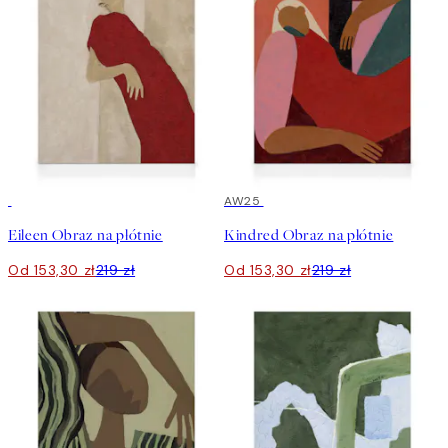
30%*
30%*
AW25
Eileen Obraz na płótnie
Kindred Obraz na płótnie
Od 153,30 zł
219 zł
Od 153,30 zł
219 zł