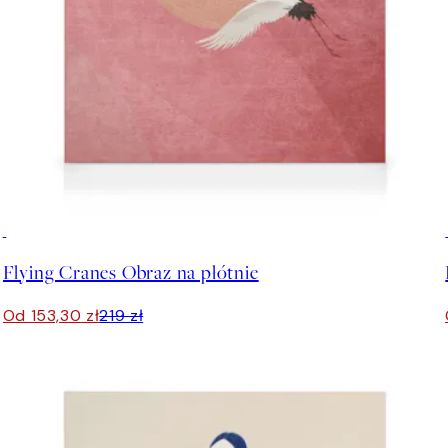
30%*
Flying Cranes Obraz na płótnie
Od 153,30 zł
219 zł