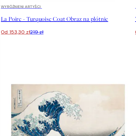
30%*
WYRÓŻNIENI ARTYŚCI
La Poire - Turquoise Coat Obraz na płótnie
Od 153,30 zł
219 zł