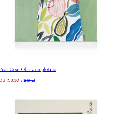
30%*
Pear Coat Obraz na płótnie
Od 153,30 zł
219 zł