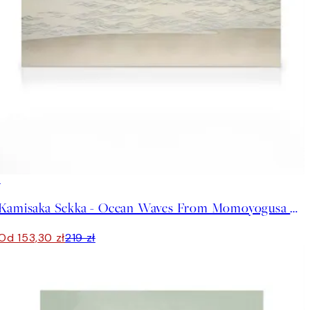
30%*
Kamisaka Sekka - Ocean Waves From Momoyogusa Obraz na płótnie
Od 153,30 zł
219 zł