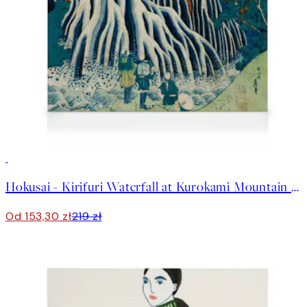
30%*
Hokusai - Kirifuri Waterfall at Kurokami Mountain Obraz na płótnie
Od 153,30 zł
219 zł