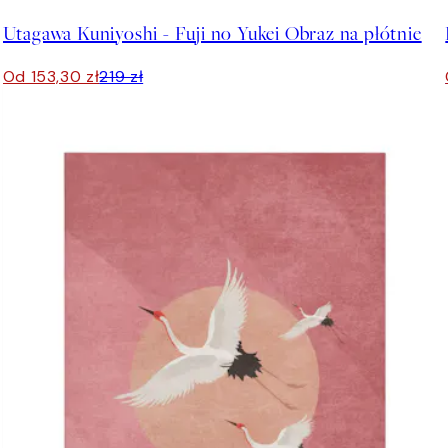
Utagawa Kuniyoshi - Fuji no Yukei Obraz na płótnie
Od 153,30 zł
219 zł