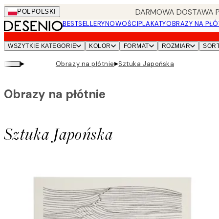
Skip
DARMOWA DOSTAWA PRZ
POL
POLSKI
to
BESTSELLERY
NOWOŚCI
PLAKATY
OBRAZY NA PŁÓ
main
content.
WSZYTKIE KATEGORIE
KOLOR
FORMAT
ROZMIAR
SOR
▸
▸
Obrazy na płótnie
Sztuka Japońska
Obrazy na płótnie
Sztuka Japońska