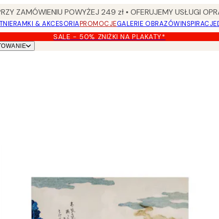
Y ZAMÓWIENIU POWYŻEJ 249 zł • OFERUJEMY USŁUGI OPR
TNIE
RAMKI & AKCESORIA
PROMOCJE
GALERIE OBRAZÓW
INSPIRACJE
SALE - 50% ZNIŻKI NA PLAKATY*
TOWANIE