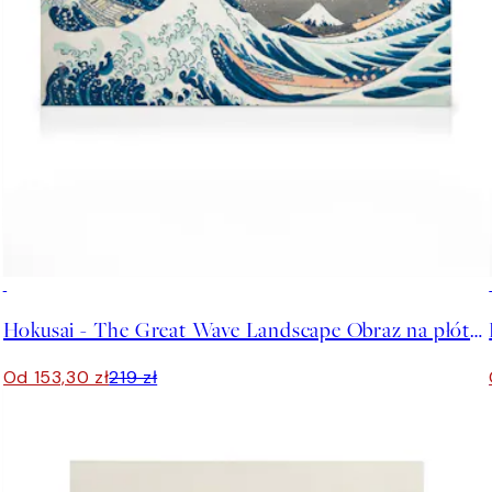
30%*
Hokusai - The Great Wave Landscape Obraz na płótnie
Od 153,30 zł
219 zł