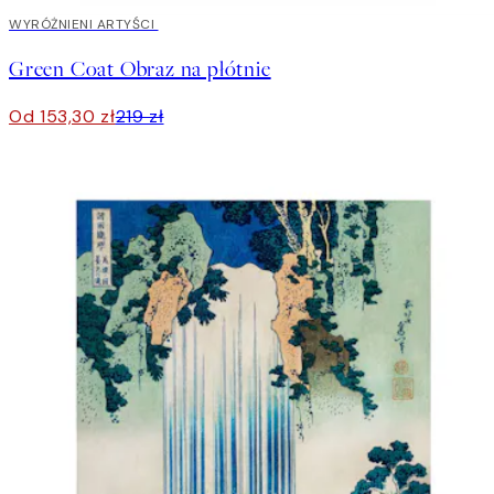
30%*
WYRÓŻNIENI ARTYŚCI
Green Coat Obraz na płótnie
Od 153,30 zł
219 zł