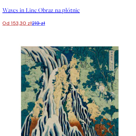
Waves in Line Obraz na płótnie
Od 153,30 zł
219 zł