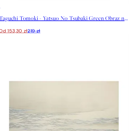
30%*
Taguchi Tomoki - Yatsuo No Tsubaki Green Obraz na płótnie
Od 153,30 zł
219 zł