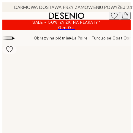
Skip
to
main
SALE - 50% ZNIŻKI NA PLAKATY*
content.
0 m
0 s
Ważny
do:
▸
▸
Obrazy na płótnie
La Poire - Turquoise Coat Obra
2026-
08-
09
Product