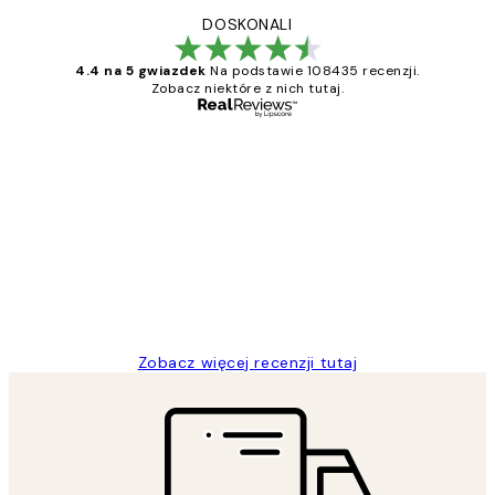
DOSKONALI
4.4 na 5 gwiazdek
Na podstawie 108435 recenzji.
Zobacz niektóre z nich tutaj.
Zweryfikowany kupujący
Opinie
klientów
Excellent quality at a nice price
20 kwi
Magdalena B
Zobacz więcej recenzji tutaj