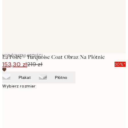
images
WYRÓŻNIENI ARTYŚCI
La Poire - Turquoise Coat Obraz Na Płótnie
153,30 zł
219 zł
30%*
Plakat
Płótno
Wybierz rozmiar