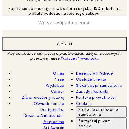
Zapisz się do naszego newslettera i uzyskaj 15% rabatu na
plakaty podczas następnego zakupu.
*
Email
WYŚLIJ
Aby dowiedzieć się więcej o przetwarzaniu danych osobowych,
przeczytaj naszą
Polityce Prywatności
.
O nas
Desenio Art Advice
Prasa
Obsługa klienta
Wydawca
Śledź swoje zamówienie
Career
Zasady i warunki
Zrównoważony rozwój
Polityka prywatności
Oświadczenie o
Cookies
Dostępności
Prośba o anulowanie
zamówienia
Desenio Ambassador
Zarządzaj plikami
Programme
cookie
Art Awards