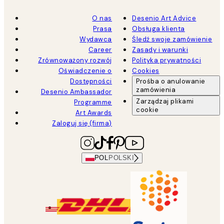
O nas
Desenio Art Advice
Prasa
Obsługa klienta
Wydawca
Śledź swoje zamówienie
Career
Zasady i warunki
Zrównoważony rozwój
Polityka prywatności
Oświadczenie o
Cookies
Dostępności
Prośba o anulowanie
zamówienia
Desenio Ambassador
Zarządzaj plikami
Programme
cookie
Art Awards
Zaloguj się (firma)
POL
POLSKI