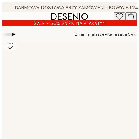
Skip
to
main
SALE - 50% ZNIŻKI NA PLAKATY*
content.
▸
▸
Znani malarze
Kamisaka Sekk
Product
images