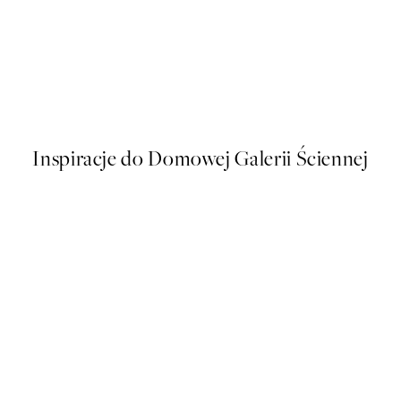
50%*
THE STYLIST COLLECTION
Fruit for Thought Plakat
Od 48,50 zł
97 zł
Inspiracje do Domowej Galerii Ściennej