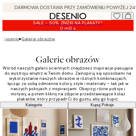
Skip
to
main
SALE - 50% ZNIŻKI NA PLAKATY*
content.
0 m
0 s
Ważny
do:
▸
Desenio
Galerie obrazów
2026-
08-
09
Galerie obrazów
Wśród naszych galerii ściennych znajdziesz inspiracje pasujące
do wystroju wnętrz w Twoim domu. Zainspiruj się sposobami na
wykorzystanie naszych obrazów w różnych kombinacjach,
łącząc ze sobą odmienne kolory, style i materiały – tak jak w
naszych pokojach z inspiracjami. Obejrzyj różne pokoje i
motywy, a potem kliknij na zdjęcie przedstawiające kolaż
plakatów, który przypadł Ci do gustu, aby go kupić.
Kategorie
Kupuj Pokoje