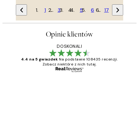
1
…
3
4
5
6
…
17
Opinie klientów
DOSKONALI
4.4 na 5 gwiazdek
Na podstawie 108435 recenzji.
Zobacz niektóre z nich tutaj.
Zweryfikowany kupujący
Opinie
klientów
Excellent quality at a nice price
20 kwi
Magdalena B