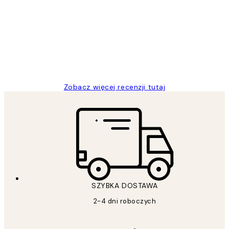
klientów
Excellent quality at a nice price
20 kwi
Magdalena B
Zobacz więcej recenzji tutaj
SZYBKA DOSTAWA
2-4 dni roboczych