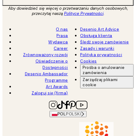
Aby dowiedzieć się więcej o przetwarzaniu danych osobowych,
przeczytaj naszą
Polityce Prywatności
.
O nas
Desenio Art Advice
Prasa
Obsługa klienta
Wydawca
Śledź swoje zamówienie
Career
Zasady i warunki
Zrównoważony rozwój
Polityka prywatności
Oświadczenie o
Cookies
Dostępności
Prośba o anulowanie
zamówienia
Desenio Ambassador
Zarządzaj plikami
Programme
cookie
Art Awards
Zaloguj się (firma)
POL
POLSKI