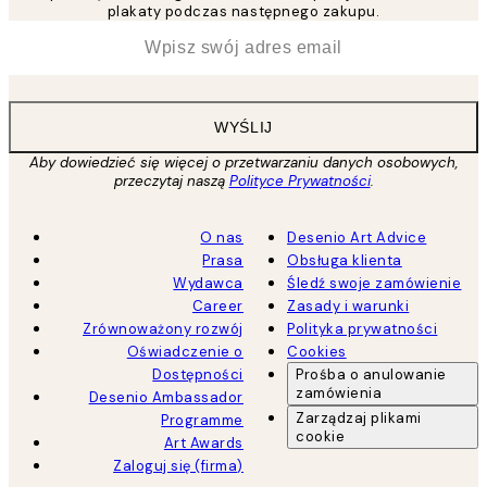
plakaty podczas następnego zakupu.
*
Email
WYŚLIJ
Aby dowiedzieć się więcej o przetwarzaniu danych osobowych,
przeczytaj naszą
Polityce Prywatności
.
O nas
Desenio Art Advice
Prasa
Obsługa klienta
Wydawca
Śledź swoje zamówienie
Career
Zasady i warunki
Zrównoważony rozwój
Polityka prywatności
Oświadczenie o
Cookies
Dostępności
Prośba o anulowanie
zamówienia
Desenio Ambassador
Zarządzaj plikami
Programme
cookie
Art Awards
Zaloguj się (firma)