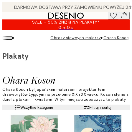
Skip
to
main
SALE - 50% ZNIŻKI NA PLAKATY*
content.
0 m
0 s
Ważny
do:
▸
▸
Obrazy sławnych malarzy
Ohara Koson
2026-
08-
09
Plakaty
Ohara Koson
Ohara Koson był japońskim malarzem i projektantem
drzeworytów żyjącym na przełomie XIX i XX wieku. Koson słynie z
dzieł z ptakami i kwiatami. W tym miejscu zobaczysz te plakaty.
Czytaj więcej
Wszytkie kategorie
Filtruj i sortuj