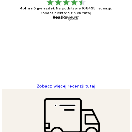
4.4 na 5 gwiazdek
Na podstawie 108435 recenzji.
Zobacz niektóre z nich tutaj.
Zweryfikowany kupujący
Opinie
klientów
Excellent quality at a nice price
20 kwi
Magdalena B
Zobacz więcej recenzji tutaj