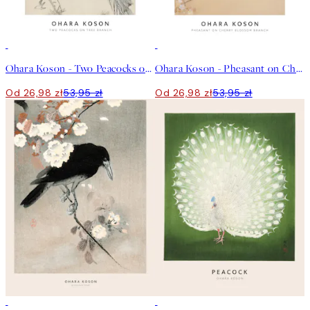
50%*
50%*
Ohara Koson - Two Peacocks on Tree Branch Plakat
Ohara Koson - Pheasant on Cherry Blossom Branch Plakat
Od 26,98 zł
53,95 zł
Od 26,98 zł
53,95 zł
50%*
50%*