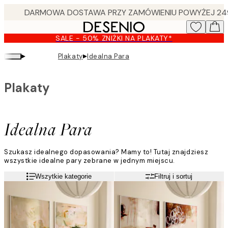
Skip
to
main
SALE - 50% ZNIŻKI NA PLAKATY*
content.
▸
▸
Plakaty
Idealna Para
Plakaty
Idealna Para
Szukasz idealnego dopasowania? Mamy to! Tutaj znajdziesz
wszystkie idealne pary zebrane w jednym miejscu.
Odnajdź swoje ulubione plakaty połączone w perfekcyjne pary.
Czytaj więcej
Wszytkie kategorie
Filtruj i sortuj
Abstrakcja, minimalizm czy grafika, znajdziesz tutaj to czego
szukasz! Zainspiruj się i znajdź swoją idealną parę już teraz.