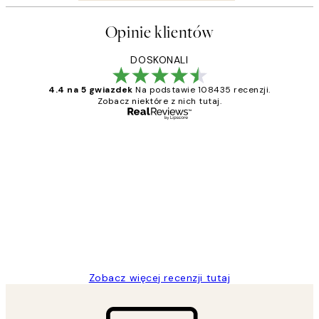
Opinie klientów
DOSKONALI
4.4 na 5 gwiazdek
Na podstawie 108435 recenzji.
Zobacz niektóre z nich tutaj.
Zweryfikowany kupujący
Opinie
klientów
Excellent quality at a nice price
20 kwi
Magdalena B
Zobacz więcej recenzji tutaj