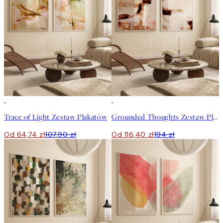
-40%
-40%
Trace of Light Zestaw Plakatów
Grounded Thoughts Zestaw Plakatów
Od 64,74 zł
107,90 zł
Od 116,40 zł
194 zł