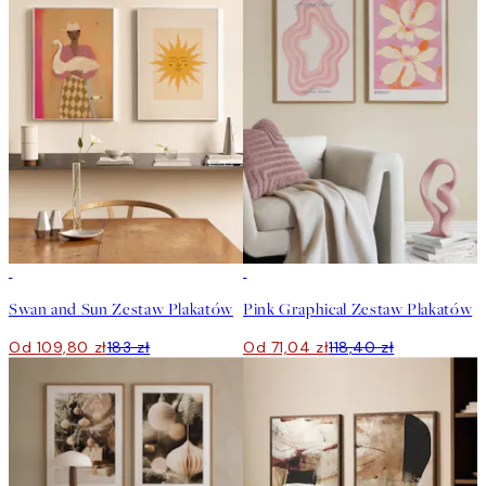
-40%
-40%
Swan and Sun Zestaw Plakatów
Pink Graphical Zestaw Plakatów
Od 109,80 zł
183 zł
Od 71,04 zł
118,40 zł