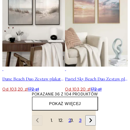
-40%
-40%
Dune Beach Duo Zestaw plakatów
Pastel Sky Beach Duo Zestaw plakatów
Od 103,20 zł
172 zł
Od 103,20 zł
172 zł
POKAZANIE 36 Z 104 PRODUKTÓW
POKAŻ WIĘCEJ
1
2
3