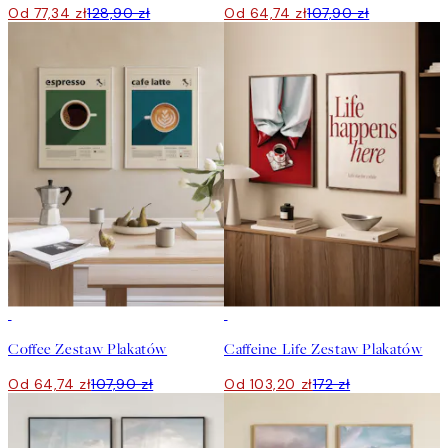
Od 77,34 zł
128,90 zł
Od 64,74 zł
107,90 zł
-40%
-40%
Coffee Zestaw Plakatów
Caffeine Life Zestaw Plakatów
Od 64,74 zł
107,90 zł
Od 103,20 zł
172 zł