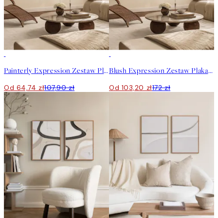
-40%
-40%
Painterly Expression Zestaw Plakatów
Blush Expression Zestaw Plakatów
Od 64,74 zł
107,90 zł
Od 103,20 zł
172 zł