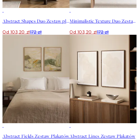
-40%
-40%
Abstract Shapes Duo Zestaw plakatów
Minimalistic Texture Duo Zestaw plakatów
Od 103,20 zł
172 zł
Od 103,20 zł
172 zł
-40%
-40%
Abstract Fields Zestaw Plakatów
Abstract Lines Zestaw Plakatów