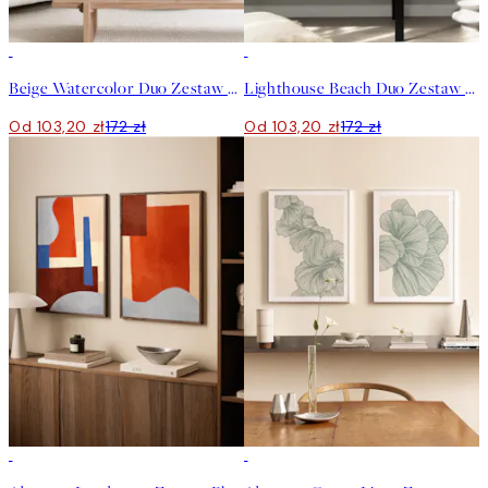
-40%
-40%
Beige Watercolor Duo Zestaw plakatów
Lighthouse Beach Duo Zestaw plakatów
Od 103,20 zł
172 zł
Od 103,20 zł
172 zł
-40%
-40%