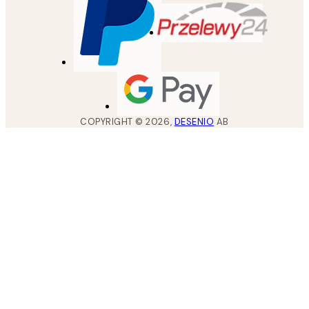
COPYRIGHT ©
2026
,
DESENIO
AB