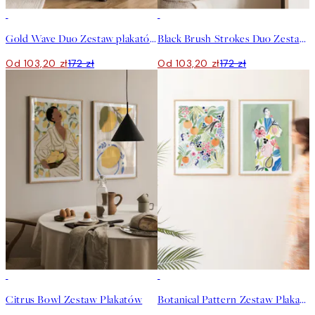
-40%
-40%
Gold Wave Duo Zestaw plakatów
Black Brush Strokes Duo Zestaw plakatów
Od 103,20 zł
172 zł
Od 103,20 zł
172 zł
-40%
-40%
Citrus Bowl Zestaw Plakatów
Botanical Pattern Zestaw Plakatów