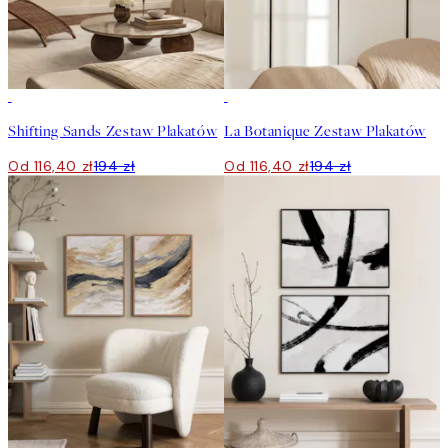
-40%
-40%
Shifting Sands Zestaw Plakatów
La Botanique Zestaw Plakatów
Od 116,40 zł
194 zł
Od 116,40 zł
194 zł