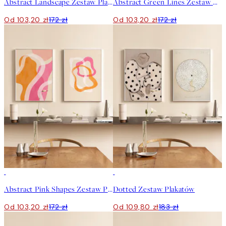
Abstract Landscape Zestaw Plakatów
Abstract Green Lines Zestaw Plakatów
Od 103,20 zł
172 zł
Od 103,20 zł
172 zł
-40%
-40%
Abstract Pink Shapes Zestaw Plakatów
Dotted Zestaw Plakatów
Od 103,20 zł
172 zł
Od 109,80 zł
183 zł