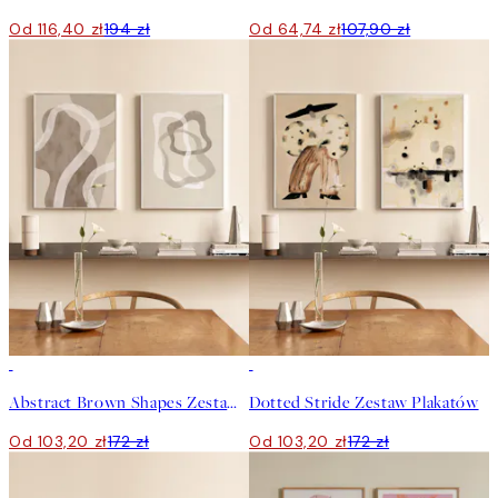
Od 116,40 zł
194 zł
Od 64,74 zł
107,90 zł
-40%
-40%
Abstract Brown Shapes Zestaw Plakatów
Dotted Stride Zestaw Plakatów
Od 103,20 zł
172 zł
Od 103,20 zł
172 zł