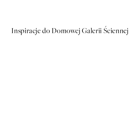
Chocolate Cookies Plakat
Od 43 zł
86 zł
Inspiracje do Domowej Galerii Ściennej