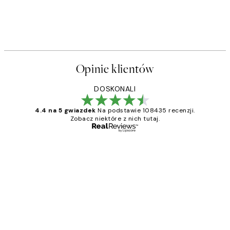
Opinie klientów
DOSKONALI
4.4 na 5 gwiazdek
Na podstawie 108435 recenzji.
Zobacz niektóre z nich tutaj.
Zweryfikowany kupujący
Opinie
klientów
Excellent quality at a nice price
20 kwi
Magdalena B