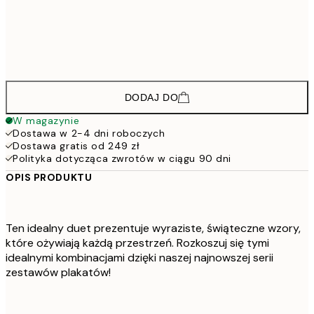
103,2
30x40 cm
17
182,4
50x70 cm
30
DODAJ DO
W magazynie
Dostawa w 2-4 dni roboczych
Dostawa gratis od 249 zł
Polityka dotycząca zwrotów w ciągu 90 dni
OPIS PRODUKTU
Ten idealny duet prezentuje wyraziste, świąteczne wzory,
które ożywiają każdą przestrzeń. Rozkoszuj się tymi
idealnymi kombinacjami dzięki naszej najnowszej serii
zestawów plakatów!