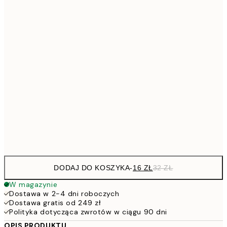
26,9
21x30 cm
53,
4
30x40 cm
5
40x50 cm
10
7
50x70 cm
15
Frame
options
DODAJ DO KOSZYKA
-
16 ZŁ
32 ZŁ
W magazynie
Dostawa w 2-4 dni roboczych
Dostawa gratis od 249 zł
Polityka dotycząca zwrotów w ciągu 90 dni
OPIS PRODUKTU