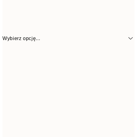
Wybierz opcję...
1
13x18 cm