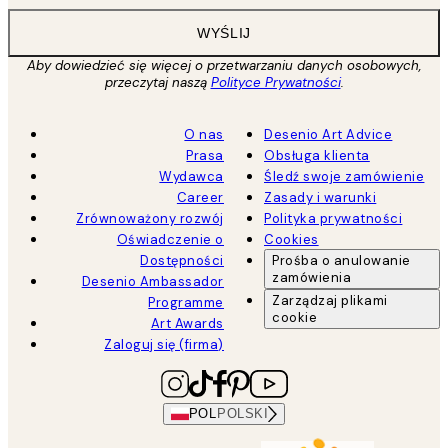
WYŚLIJ
Aby dowiedzieć się więcej o przetwarzaniu danych osobowych,
przeczytaj naszą
Polityce Prywatności
.
O nas
Desenio Art Advice
Prasa
Obsługa klienta
Wydawca
Śledź swoje zamówienie
Career
Zasady i warunki
Zrównoważony rozwój
Polityka prywatności
Oświadczenie o
Cookies
Dostępności
Prośba o anulowanie
zamówienia
Desenio Ambassador
Zarządzaj plikami
Programme
cookie
Art Awards
Zaloguj się (firma)
POL
POLSKI