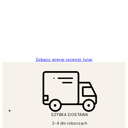
Zweryfikowany kupujący
Opinie
klientów
Excellent quality at a nice price
20 kwi
Magdalena B
Zobacz więcej recenzji tutaj
SZYBKA DOSTAWA
2-4 dni roboczych