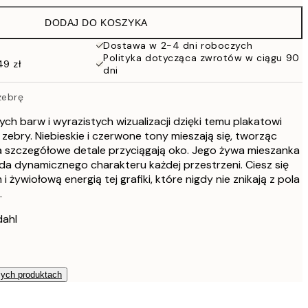
152 zł
DODAJ DO KOSZYKA
Dostawa w 2-4 dni roboczych
Polityka dotycząca zwrotów w ciągu 90
49 zł
dni
zebrę
h barw i wyrazistych wizualizacji dzięki temu plakatowi
ebry. Niebieskie i czerwone tony mieszają się, tworząc
 szczegółowe detale przyciągają oko. Jego żywa mieszanka
a dynamicznego charakteru każdej przestrzeni. Ciesz się
ywiołową energią tej grafiki, które nigdy nie znikają z pola
.
dahl
zych produktach