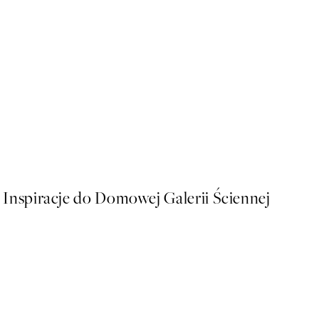
NOWOSCI
Katrin Schuller - Italian Sun
Od 64,45 zł
Inspiracje do Domowej Galerii Ściennej