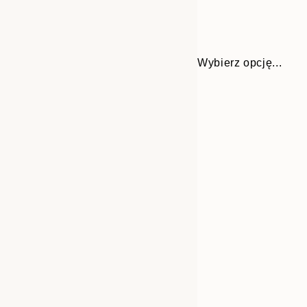
Wybierz opcję...
Frame
30x40 cm
options
50x70 cm