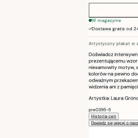
W magazynie
Dostawa gratis od 2
Artystyczny plakat w 
Doświadcz intensywnyc
prezentującemu wzor z
niesamowity motyw, a
kolorów na pewno dod
odważnym przekazem i ż
widzenia ani z pamięci
Artystka: Laura Grön
pre0395-5
Historia cen
Dowiedz się więcej o nas