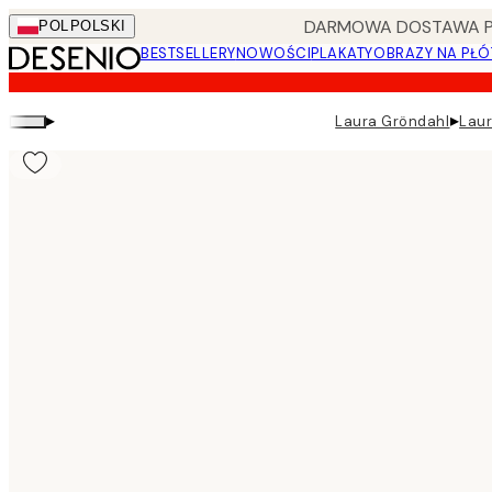
Skip
DARMOWA DOSTAWA PRZ
POL
POLSKI
to
BESTSELLERY
NOWOŚCI
PLAKATY
OBRAZY NA PŁÓ
main
content.
▸
▸
Laura Gröndahl
Laur