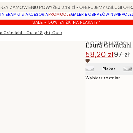
Y ZAMÓWIENIU POWYŻEJ 249 zł • OFERUJEMY USŁUGI OPR
TNIE
RAMKI & AKCESORIA
PROMOCJE
GALERIE OBRAZÓW
INSPIRACJE
SALE - 50% ZNIŻKI NA PLAKATY*
a Gröndahl - Out of Sight, Out of Mind Plakat
WYRÓŻNIENI ARTYŚCI
Laura Gröndahl 
58,20 zł
97 zł
Plakat
Wybierz rozmiar