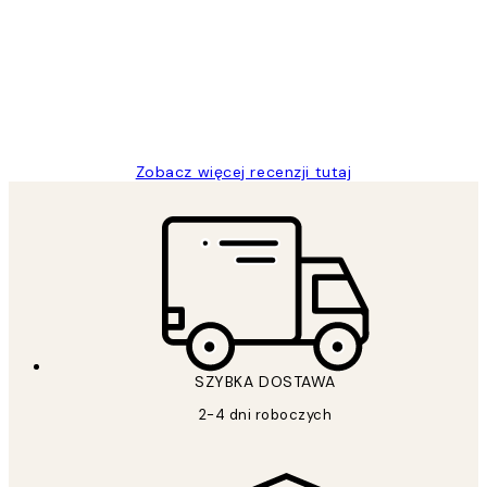
klientów
Excellent quality at a nice price
20 kwi
Magdalena B
Zobacz więcej recenzji tutaj
SZYBKA DOSTAWA
2-4 dni roboczych