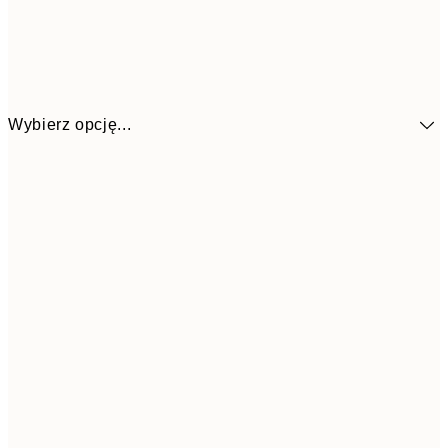
Wybierz opcję...
4
30x40 cm