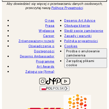
Aby dowiedzieć się więcej o przetwarzaniu danych osobowych,
przeczytaj naszą
Polityce Prywatności
.
O nas
Desenio Art Advice
Prasa
Obsługa klienta
Wydawca
Śledź swoje zamówienie
Career
Zasady i warunki
Zrównoważony rozwój
Polityka prywatności
Oświadczenie o
Cookies
Dostępności
Prośba o anulowanie
zamówienia
Desenio Ambassador
Zarządzaj plikami
Programme
cookie
Art Awards
Zaloguj się (firma)
POL
POLSKI