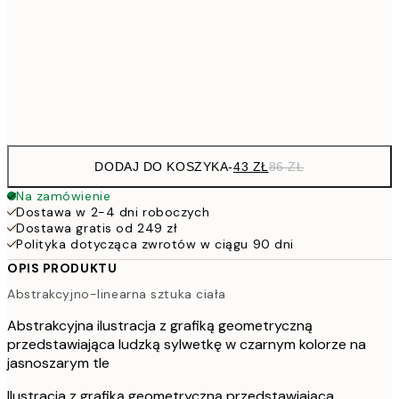
7
50x70 cm
15
Frame
options
DODAJ DO KOSZYKA
-
43 ZŁ
86 ZŁ
Na zamówienie
Dostawa w 2-4 dni roboczych
Dostawa gratis od 249 zł
Polityka dotycząca zwrotów w ciągu 90 dni
OPIS PRODUKTU
Abstrakcyjno-linearna sztuka ciała
Abstrakcyjna ilustracja z grafiką geometryczną
przedstawiająca ludzką sylwetkę w czarnym kolorze na
jasnoszarym tle
Ilustracja z grafiką geometryczną przedstawiająca