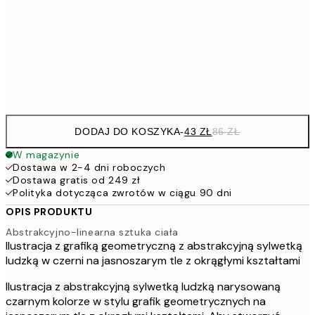
7
50x70 cm
15
Frame
options
DODAJ DO KOSZYKA
-
43 ZŁ
86 ZŁ
W magazynie
Dostawa w 2-4 dni roboczych
Dostawa gratis od 249 zł
Polityka dotycząca zwrotów w ciągu 90 dni
OPIS PRODUKTU
Abstrakcyjno-linearna sztuka ciała
Ilustracja z grafiką geometryczną z abstrakcyjną sylwetką
ludzką w czerni na jasnoszarym tle z okrągłymi kształtami
Ilustracja z abstrakcyjną sylwetką ludzką narysowaną
czarnym kolorze w stylu grafik geometrycznych na