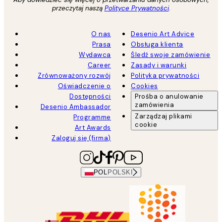
przeczytaj naszą
Polityce Prywatności
.
O nas
Desenio Art Advice
Prasa
Obsługa klienta
Wydawca
Śledź swoje zamówienie
Career
Zasady i warunki
Zrównoważony rozwój
Polityka prywatności
Oświadczenie o
Cookies
Dostępności
Prośba o anulowanie
zamówienia
Desenio Ambassador
Zarządzaj plikami
Programme
cookie
Art Awards
Zaloguj się (firma)
POL
POLSKI