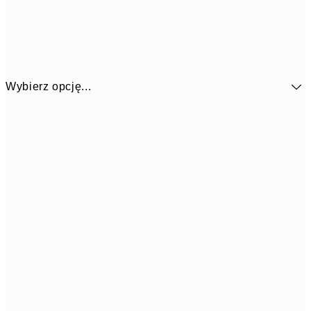
Wybierz opcję...
4
30x40 cm