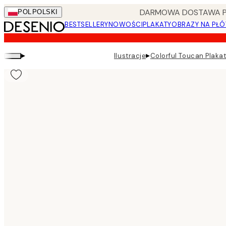
Skip
DARMOWA DOSTAWA PRZ
POL
POLSKI
to
BESTSELLERY
NOWOŚCI
PLAKATY
OBRAZY NA PŁÓ
main
content.
▸
▸
Ilustracje
Colorful Toucan Plaka