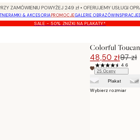
Y ZAMÓWIENIU POWYŻEJ 249 zł • OFERUJEMY USŁUGI OPR
TNIE
RAMKI & AKCESORIA
PROMOCJE
GALERIE OBRAZÓW
INSPIRACJE
SALE - 50% ZNIŻKI NA PLAKATY*
t
Colorful Toucan
48,50 zł
97 zł
4.6
25
Oceny
Plakat
Wybierz rozmiar