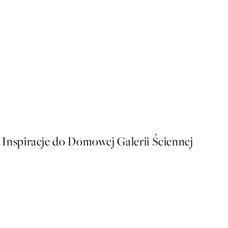
50%*
Pink Cheetah Plakat
Od 43 zł
86 zł
Inspiracje do Domowej Galerii Ściennej