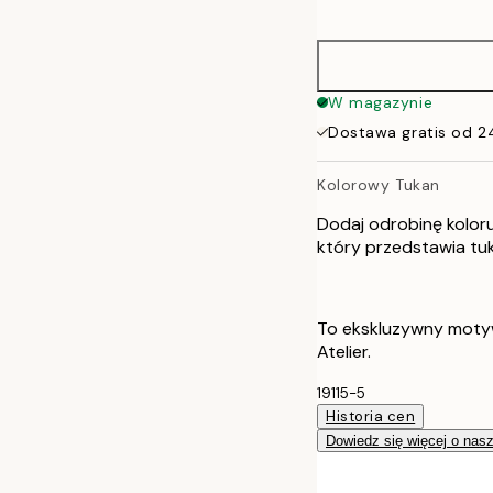
options
40x50 cm
50x70 cm
W magazynie
Dostawa gratis od 2
Kolorowy Tukan
Dodaj odrobinę kolor
który przedstawia tu
To ekskluzywny motyw
Atelier.
19115-5
Historia cen
Dowiedz się więcej o nas