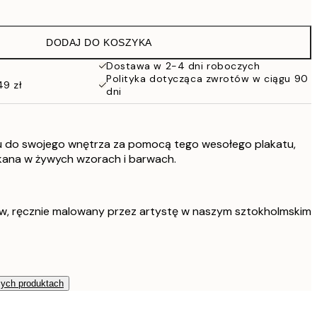
59,50 zł
119 zł
DODAJ DO KOSZYKA
76 zł
152 zł
Dostawa w 2-4 dni roboczych
Polityka dotycząca zwrotów w ciągu 90
49 zł
dni
u do swojego wnętrza za pomocą tego wesołego plakatu,
kana w żywych wzorach i barwach.
, ręcznie malowany przez artystę w naszym sztokholmskim
zych produktach