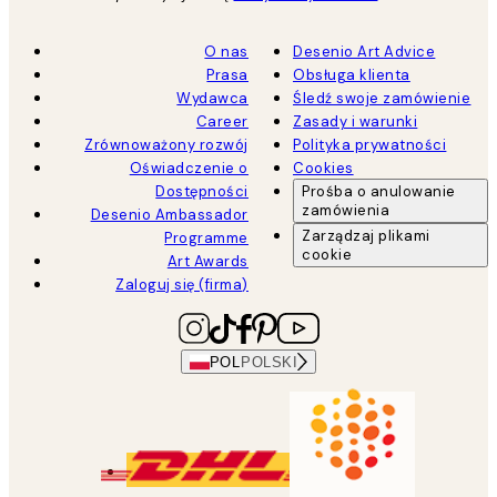
O nas
Desenio Art Advice
Prasa
Obsługa klienta
Wydawca
Śledź swoje zamówienie
Career
Zasady i warunki
Zrównoważony rozwój
Polityka prywatności
Oświadczenie o
Cookies
Dostępności
Prośba o anulowanie
zamówienia
Desenio Ambassador
Zarządzaj plikami
Programme
cookie
Art Awards
Zaloguj się (firma)
POL
POLSKI