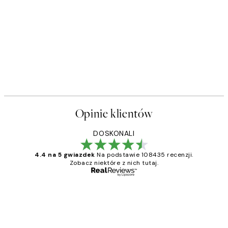
Opinie klientów
DOSKONALI
4.4 na 5 gwiazdek
Na podstawie 108435 recenzji.
Zobacz niektóre z nich tutaj.
Zweryfikowany kupujący
Opinie
klientów
Excellent quality at a nice price