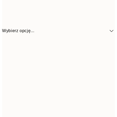
Wybierz opcję...
4
30x40 cm