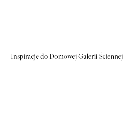
50%*
g Flowers Plakat
Sunkissed No1 Plakat
Od 43 zł
86 zł
Inspiracje do Domowej Galerii Ściennej