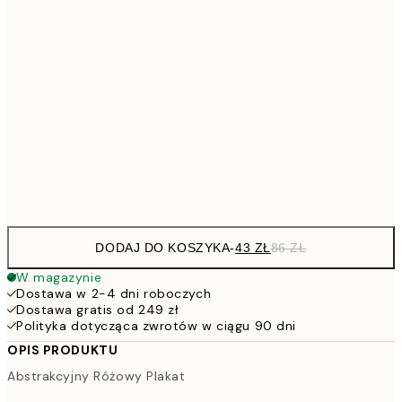
7
50x70 cm
15
10
70x100 cm
20
264,5
100x150 cm
52
Frame
options
DODAJ DO KOSZYKA
-
43 ZŁ
86 ZŁ
W magazynie
Dostawa w 2-4 dni roboczych
Dostawa gratis od 249 zł
Polityka dotycząca zwrotów w ciągu 90 dni
OPIS PRODUKTU
Abstrakcyjny Różowy Plakat