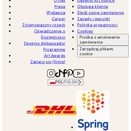
O nas
Desenio Art Advice
Prasa
Obsługa klienta
Wydawca
Śledź swoje zamówienie
Career
Zasady i warunki
Zrównoważony rozwój
Polityka prywatności
Oświadczenie o
Cookies
Dostępności
Prośba o anulowanie
zamówienia
Desenio Ambassador
Zarządzaj plikami
Programme
cookie
Art Awards
Zaloguj się (firma)
POL
POLSKI