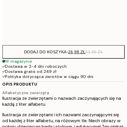
4
30x40 cm
Frame
options
DODAJ DO KOSZYKA
-
26,98 ZŁ
53,95 ZŁ
W magazynie
Dostawa w 2-4 dni roboczych
Dostawa gratis od 249 zł
Polityka dotycząca zwrotów w ciągu 90 dni
OPIS PRODUKTU
Alfabetyczne zwierzęta
Ilustracja ze zwierzętami o nazwach zaczynających się na
każdą z liter alfabetu
Ilustracja ze zwierzętami i ich nazwami zaczynającymi się
od każdej z liter alfabetu, na różowym tle. Niech obrazy w
pokoju dziecięcym będą i stylowe, i edukacyjne! Ten plakat