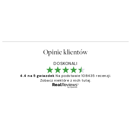
Opinie klientów
DOSKONALI
4.4 na 5 gwiazdek
Na podstawie 108435 recenzji.
Zobacz niektóre z nich tutaj.
Zweryfikowany kupujący
Opinie
klientów
Excellent quality at a nice price