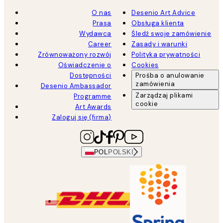
O nas
Desenio Art Advice
Prasa
Obsługa klienta
Wydawca
Śledź swoje zamówienie
Career
Zasady i warunki
Zrównoważony rozwój
Polityka prywatności
Oświadczenie o
Cookies
Dostępności
Prośba o anulowanie
zamówienia
Desenio Ambassador
Zarządzaj plikami
Programme
cookie
Art Awards
Zaloguj się (firma)
POL
POLSKI