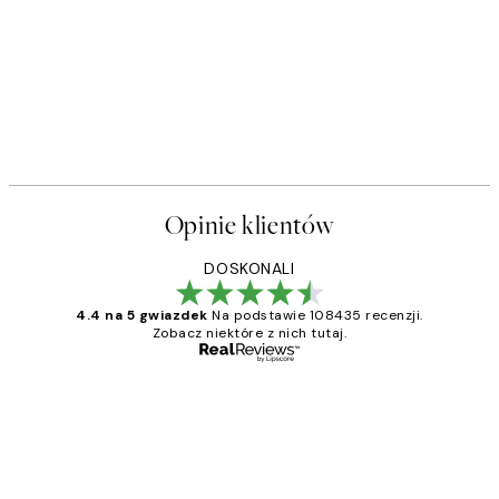
Opinie klientów
DOSKONALI
4.4 na 5 gwiazdek
Na podstawie 108435 recenzji.
Zobacz niektóre z nich tutaj.
Zweryfikowany kupujący
Opinie
klientów
Excellent quality at a nice price