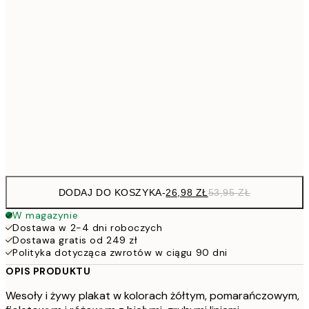
4
30x40 cm
7
50x70 cm
15
10
70x100 cm
20
Frame
options
DODAJ DO KOSZYKA
-
26,98 ZŁ
53,95 ZŁ
W magazynie
Dostawa w 2-4 dni roboczych
Dostawa gratis od 249 zł
Polityka dotycząca zwrotów w ciągu 90 dni
OPIS PRODUKTU
Wesoły i żywy plakat w kolorach żółtym, pomarańczowym,