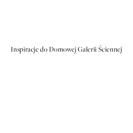
50%*
Flying Cranes Plakat
Od 26,98 zł
53,95 zł
Inspiracje do Domowej Galerii Ściennej