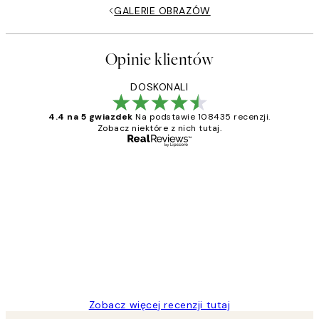
GALERIE OBRAZÓW
Opinie klientów
DOSKONALI
4.4 na 5 gwiazdek
Na podstawie 108435 recenzji.
Zobacz niektóre z nich tutaj.
Zweryfikowany kupujący
Opinie
klientów
Excellent quality at a nice price
20 kwi
Magdalena B
Zobacz więcej recenzji tutaj