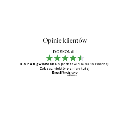
Opinie klientów
DOSKONALI
4.4 na 5 gwiazdek
Na podstawie 108435 recenzji.
Zobacz niektóre z nich tutaj.
Zweryfikowany kupujący
Opinie
klientów
Excellent quality at a nice price
20 kwi
Magdalena B