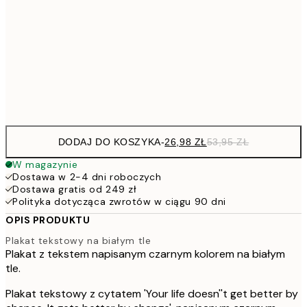
30x40 cm
5
40x50 cm
10
Frame
options
DODAJ DO KOSZYKA
-
26,98 ZŁ
53,95 ZŁ
W magazynie
Dostawa w 2-4 dni roboczych
Dostawa gratis od 249 zł
Polityka dotycząca zwrotów w ciągu 90 dni
OPIS PRODUKTU
Plakat tekstowy na białym tle
Plakat z tekstem napisanym czarnym kolorem na białym
tle.
Plakat tekstowy z cytatem 'Your life doesn''t get better by