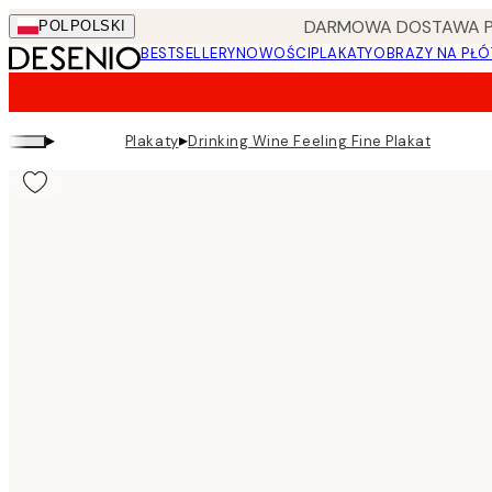
Skip
DARMOWA DOSTAWA PRZ
POL
POLSKI
to
BESTSELLERY
NOWOŚCI
PLAKATY
OBRAZY NA PŁÓ
main
content.
▸
▸
Plakaty
Drinking Wine Feeling Fine Plakat