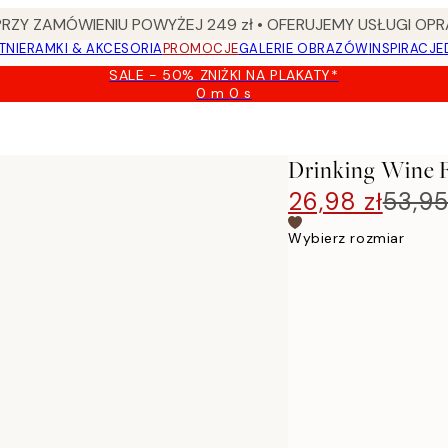
Y ZAMÓWIENIU POWYŻEJ 249 zł • OFERUJEMY USŁUGI OPR
TNIE
RAMKI & AKCESORIA
PROMOCJE
GALERIE OBRAZÓW
INSPIRACJE
SALE - 50% ZNIŻKI NA PLAKATY*
0 m
0 s
Ważny
do:
2026-
08-
Drinking Wine F
09
26,98 zł
53,95
Wybierz rozmiar