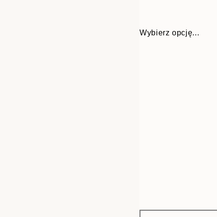
Wybierz opcję...
Frame
21x30 cm
options
30x40 cm