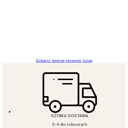
Zweryfikowany kupujący
Opinie
klientów
Excellent quality at a nice price
20 kwi
Magdalena B
Zobacz więcej recenzji tutaj
SZYBKA DOSTAWA
2-4 dni roboczych