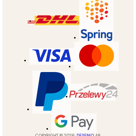
COPYRIGHT ©
2026
,
DESENIO
AB