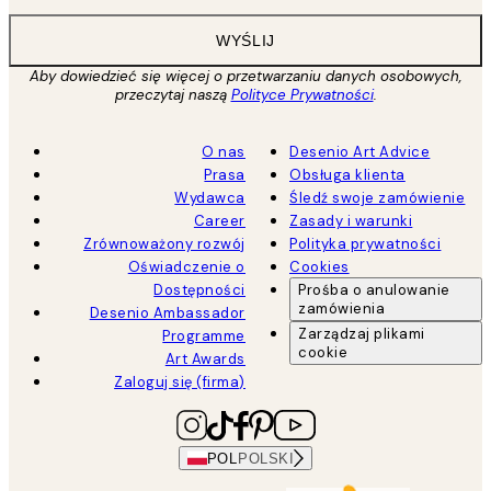
WYŚLIJ
Aby dowiedzieć się więcej o przetwarzaniu danych osobowych,
przeczytaj naszą
Polityce Prywatności
.
O nas
Desenio Art Advice
Prasa
Obsługa klienta
Wydawca
Śledź swoje zamówienie
Career
Zasady i warunki
Zrównoważony rozwój
Polityka prywatności
Oświadczenie o
Cookies
Dostępności
Prośba o anulowanie
zamówienia
Desenio Ambassador
Zarządzaj plikami
Programme
cookie
Art Awards
Zaloguj się (firma)
POL
POLSKI