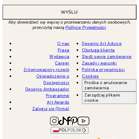
WYŚLIJ
Aby dowiedzieć się więcej o przetwarzaniu danych osobowych,
przeczytaj naszą
Polityce Prywatności
.
O nas
Desenio Art Advice
Prasa
Obsługa klienta
Wydawca
Śledź swoje zamówienie
Career
Zasady i warunki
Zrównoważony rozwój
Polityka prywatności
Oświadczenie o
Cookies
Dostępności
Prośba o anulowanie
zamówienia
Desenio Ambassador
Zarządzaj plikami
Programme
cookie
Art Awards
Zaloguj się (firma)
POL
POLSKI