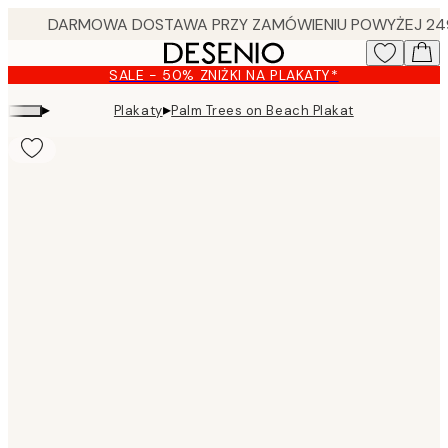
Skip
to
main
SALE - 50% ZNIŻKI NA PLAKATY*
content.
▸
▸
Plakaty
Palm Trees on Beach Plakat
Product
images