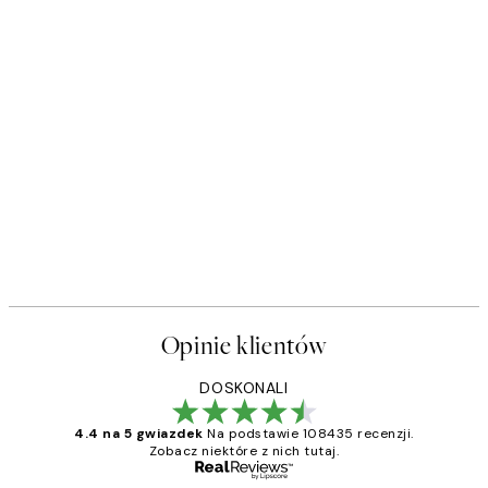
-70%
Outlet
Black Beach Aerial Plakat
Od 25,80 zł
86 zł
Opinie klientów
DOSKONALI
4.4 na 5 gwiazdek
Na podstawie 108435 recenzji.
Zobacz niektóre z nich tutaj.