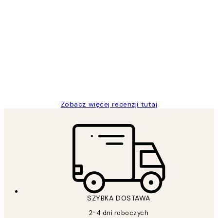
Zweryfikowany kupujący
Opinie
klientów
Excellent quality at a nice price
20 kwi
Magdalena B
Zobacz więcej recenzji tutaj
SZYBKA DOSTAWA
2-4 dni roboczych