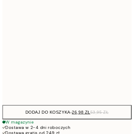
4
30x40 cm
5
40x50 cm
10
7
50x70 cm
15
10
70x100 cm
20
264,5
100x150 cm
52
Frame
options
DODAJ DO KOSZYKA
-
26,98 ZŁ
53,95 ZŁ
W magazynie
Dostawa w 2-4 dni roboczych
Dostawa gratis od 249 zł