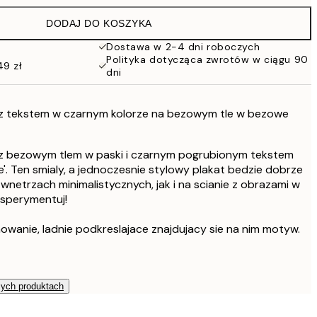
86 zł
DODAJ DO KOSZYKA
76 zł
152 zł
Dostawa w 2-4 dni roboczych
Polityka dotycząca zwrotów w ciągu 90
49 zł
dni
 z tekstem w czarnym kolorze na bezowym tle w bezowe
 z bezowym tlem w paski i czarnym pogrubionym tekstem
e'. Ten smialy, a jednoczesnie stylowy plakat bedzie dobrze
netrzach minimalistycznych, jak i na scianie z obrazami w
ksperymentuj!
owanie, ladnie podkreslajace znajdujacy sie na nim motyw.
zych produktach