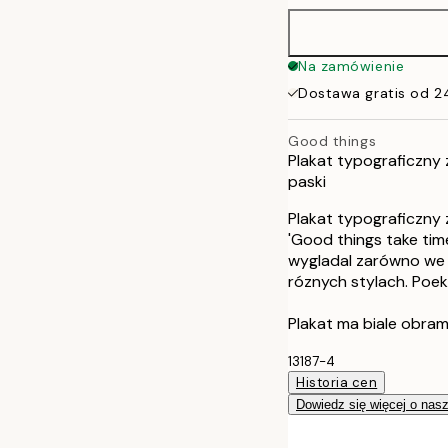
50x70 cm
Na zamówienie
Dostawa gratis od 2
Good things
Plakat typograficzny
paski
Plakat typograficzny
'Good things take tim
wygladal zarówno we w
róznych stylach. Poe
Plakat ma biale obram
13187-4
Historia cen
Dowiedz się więcej o nas