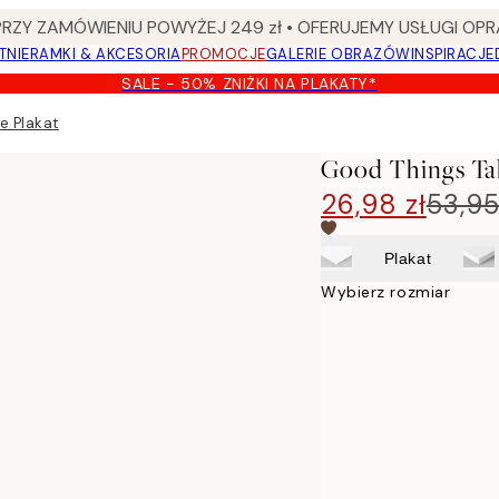
Y ZAMÓWIENIU POWYŻEJ 249 zł • OFERUJEMY USŁUGI OPR
TNIE
RAMKI & AKCESORIA
PROMOCJE
GALERIE OBRAZÓW
INSPIRACJE
SALE - 50% ZNIŻKI NA PLAKATY*
e Plakat
Good Things Ta
26,98 zł
53,95
Plakat
Wybierz rozmiar