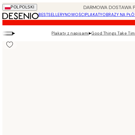
Skip
DARMOWA DOSTAWA PRZ
POL
POLSKI
to
BESTSELLERY
NOWOŚCI
PLAKATY
OBRAZY NA PŁÓ
main
content.
▸
▸
Plakaty z napisami
Good Things Take Tim