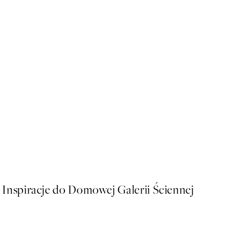
50%*
GRWM Plakat
Od 26,98 zł
53,95 zł
Inspiracje do Domowej Galerii Ściennej