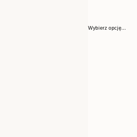
Wybierz opcję...
Frame
21x30 cm
options
30x40 cm