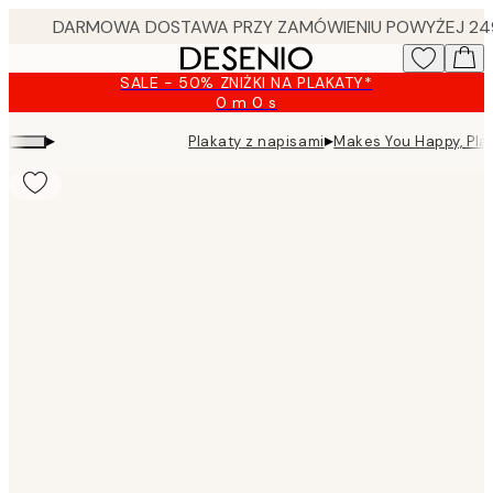
Skip
to
main
SALE - 50% ZNIŻKI NA PLAKATY*
content.
0 m
0 s
Ważny
do:
▸
▸
Plakaty z napisami
Makes You Happy, Pla
2026-
08-
09
Product