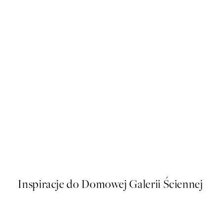
50%*
kat
Boris Draschoff / Kubistika - 
Od 43 zł
86 zł
Inspiracje do Domowej Galerii Ściennej