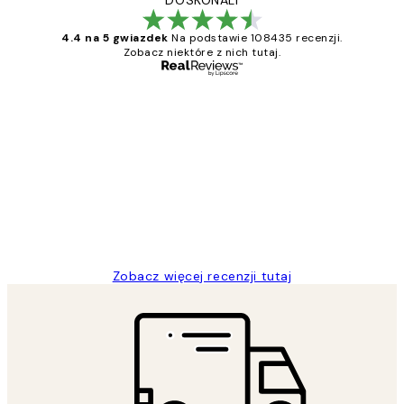
DOSKONALI
4.4 na 5 gwiazdek
Na podstawie 108435 recenzji.
Zobacz niektóre z nich tutaj.
Zweryfikowany kupujący
Opinie
klientów
Excellent quality at a nice price
20 kwi
Magdalena B
Zobacz więcej recenzji tutaj