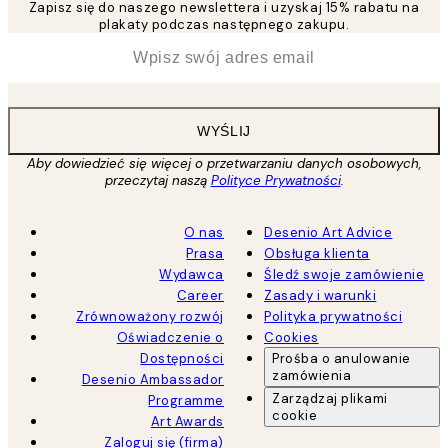
Zapisz się do naszego newslettera i uzyskaj 15% rabatu na
plakaty podczas następnego zakupu.
*
Email
WYŚLIJ
Aby dowiedzieć się więcej o przetwarzaniu danych osobowych,
przeczytaj naszą
Polityce Prywatności
.
O nas
Desenio Art Advice
Prasa
Obsługa klienta
Wydawca
Śledź swoje zamówienie
Career
Zasady i warunki
Zrównoważony rozwój
Polityka prywatności
Oświadczenie o
Cookies
Dostępności
Prośba o anulowanie
zamówienia
Desenio Ambassador
Zarządzaj plikami
Programme
cookie
Art Awards
Zaloguj się (firma)