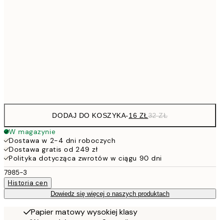
26,9
21x30 cm
53,
4
30x40 cm
Frame
options
DODAJ DO KOSZYKA
-
16 ZŁ
32 ZŁ
W magazynie
Dostawa w 2-4 dni roboczych
Dostawa gratis od 249 zł
Polityka dotycząca zwrotów w ciągu 90 dni
7985-3
Historia cen
Dowiedz się więcej o naszych produktach
Papier matowy wysokiej klasy