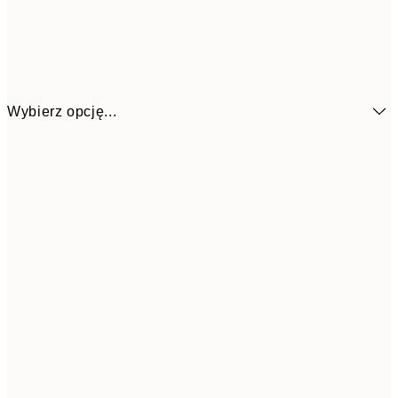
Wybierz opcję...
1
13x18 cm