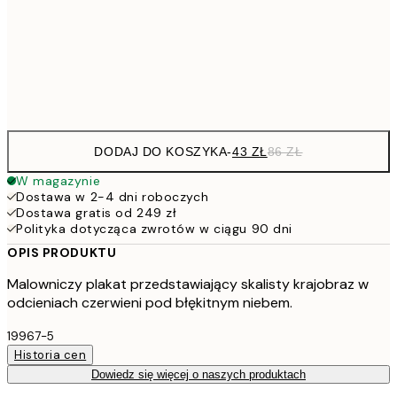
7
50x70 cm
15
Frame
options
DODAJ DO KOSZYKA
-
43 ZŁ
86 ZŁ
W magazynie
Dostawa w 2-4 dni roboczych
Dostawa gratis od 249 zł
Polityka dotycząca zwrotów w ciągu 90 dni
OPIS PRODUKTU
Malowniczy plakat przedstawiający skalisty krajobraz w
odcieniach czerwieni pod błękitnym niebem.
19967-5
Historia cen
Dowiedz się więcej o naszych produktach