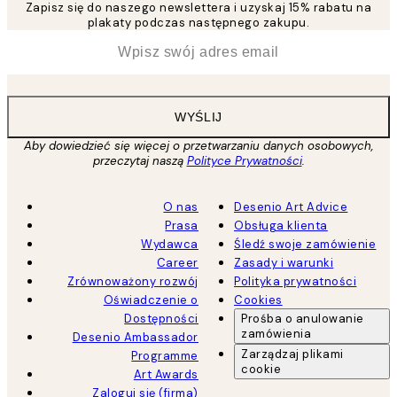
Zapisz się do naszego newslettera i uzyskaj 15% rabatu na
plakaty podczas następnego zakupu.
*
Email
WYŚLIJ
Aby dowiedzieć się więcej o przetwarzaniu danych osobowych,
przeczytaj naszą
Polityce Prywatności
.
O nas
Desenio Art Advice
Prasa
Obsługa klienta
Wydawca
Śledź swoje zamówienie
Career
Zasady i warunki
Zrównoważony rozwój
Polityka prywatności
Oświadczenie o
Cookies
Dostępności
Prośba o anulowanie
zamówienia
Desenio Ambassador
Zarządzaj plikami
Programme
cookie
Art Awards
Zaloguj się (firma)