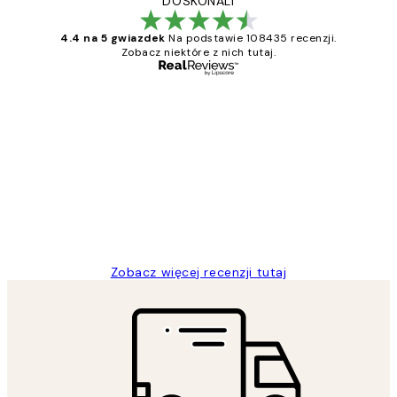
DOSKONALI
4.4 na 5 gwiazdek
Na podstawie 108435 recenzji.
Zobacz niektóre z nich tutaj.
Zweryfikowany kupujący
Opinie
klientów
Excellent quality at a nice price
20 kwi
Magdalena B
Zobacz więcej recenzji tutaj