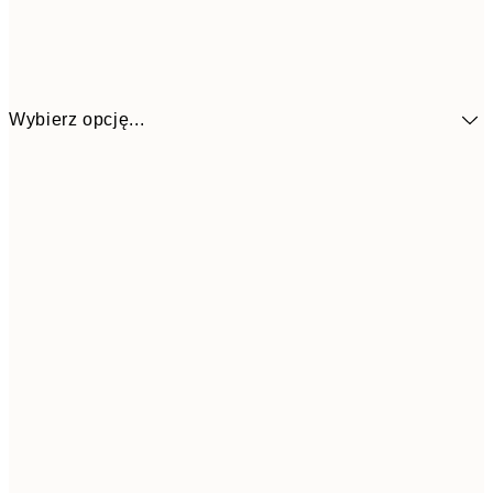
Wybierz opcję...
4
30x40 cm