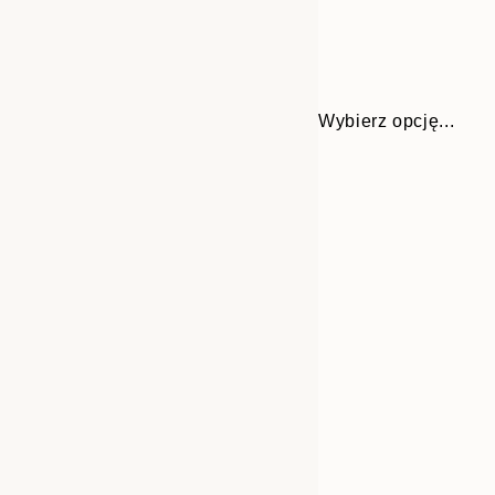
Wybierz opcję...
Frame
21x30 cm
options