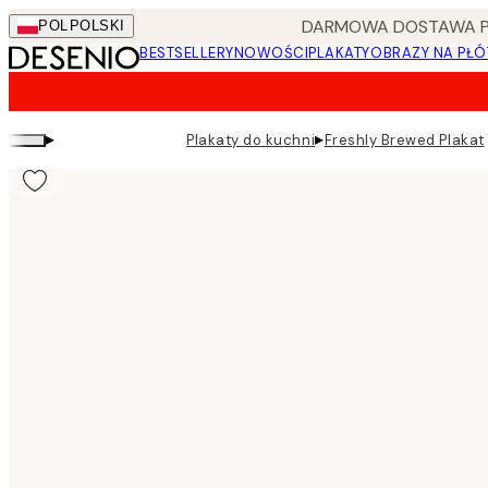
Skip
DARMOWA DOSTAWA PRZ
POL
POLSKI
to
BESTSELLERY
NOWOŚCI
PLAKATY
OBRAZY NA PŁÓ
main
content.
▸
▸
Plakaty do kuchni
Freshly Brewed Plakat