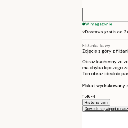
30x40 cm
50x70 cm
W magazynie
Dostawa gratis od 2
Filiżanka kawy
Zdjęcie z góry z fili
Obraz kuchenny ze zdję
ma chyba lepszego za
Ten obraz idealnie pa
Plakat wydrukowany z
11516-4
Historia cen
Dowiedz się więcej o nas