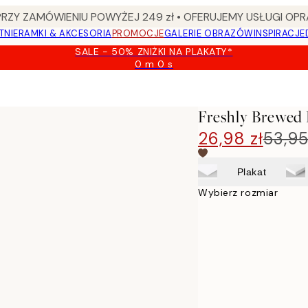
Y ZAMÓWIENIU POWYŻEJ 249 zł • OFERUJEMY USŁUGI OPR
TNIE
RAMKI & AKCESORIA
PROMOCJE
GALERIE OBRAZÓW
INSPIRACJE
SALE - 50% ZNIŻKI NA PLAKATY*
0 m
0 s
Ważny
do:
2026-
08-
Freshly Brewed 
09
26,98 zł
53,95
Plakat
Wybierz rozmiar