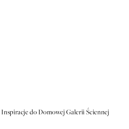
50%*
Citrus Cruise Plakat
Od 26,98 zł
53,95 zł
Inspiracje do Domowej Galerii Ściennej