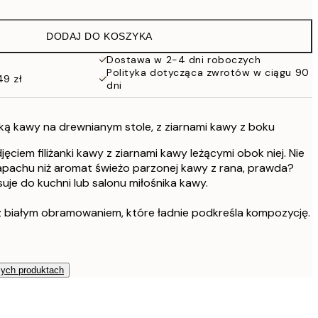
43 zł
86 zł
DODAJ DO KOSZYKA
76 zł
152 zł
Dostawa w 2-4 dni roboczych
Polityka dotycząca zwrotów w ciągu 90
49 zł
dni
żanką kawy na drewnianym stole, z ziarnami kawy z boku
ciem filiżanki kawy z ziarnami kawy leżącymi obok niej. Nie
pachu niż aromat świeżo parzonej kawy z rana, prawda?
suje do kuchni lub salonu miłośnika kawy.
 białym obramowaniem, które ładnie podkreśla kompozycję.
zych produktach