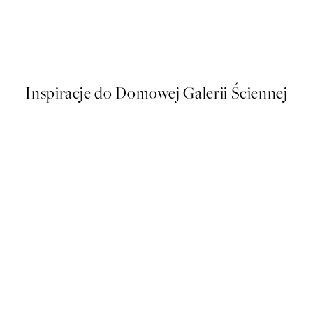
50%*
Hokusai - The Great Wave Squ
54 zł
108 zł
Inspiracje do Domowej Galerii Ściennej