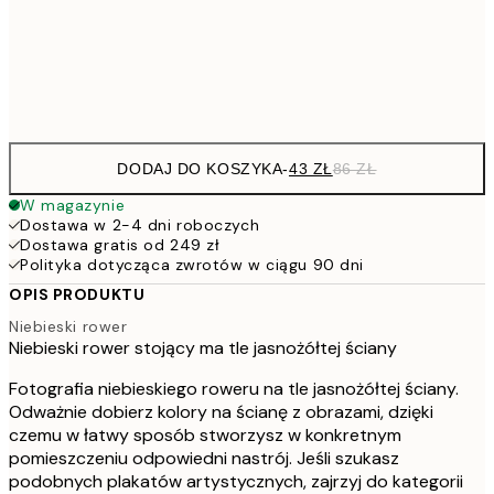
15
Frame
options
DODAJ DO KOSZYKA
-
43 ZŁ
86 ZŁ
W magazynie
Dostawa w 2-4 dni roboczych
Dostawa gratis od 249 zł
Polityka dotycząca zwrotów w ciągu 90 dni
OPIS PRODUKTU
Niebieski rower
Niebieski rower stojący ma tle jasnożółtej ściany
Fotografia niebieskiego roweru na tle jasnożółtej ściany.
Odważnie dobierz kolory na ścianę z obrazami, dzięki
czemu w łatwy sposób stworzysz w konkretnym
pomieszczeniu odpowiedni nastrój. Jeśli szukasz
podobnych plakatów artystycznych, zajrzyj do kategorii