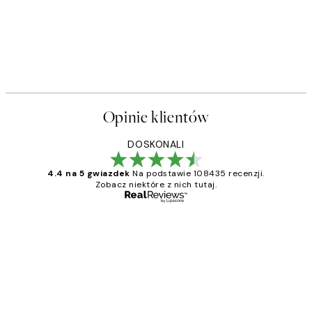
Opinie klientów
DOSKONALI
4.4 na 5 gwiazdek
Na podstawie 108435 recenzji.
Zobacz niektóre z nich tutaj.
Zweryfikowany kupujący
Opinie
klientów
Excellent quality at a nice price