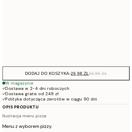
53,
4
30x40 cm
7
50x70 cm
15
Frame
options
DODAJ DO KOSZYKA
-
26,98 ZŁ
53,95 ZŁ
W magazynie
Dostawa w 2-4 dni roboczych
Dostawa gratis od 249 zł
Polityka dotycząca zwrotów w ciągu 90 dni
OPIS PRODUKTU
Ilustracja menu pizza
Menu z wyborem pizzy.