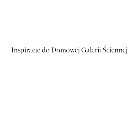
50%*
Sunny Lemons Plakat
Od 26,98 zł
53,95 zł
Inspiracje do Domowej Galerii Ściennej