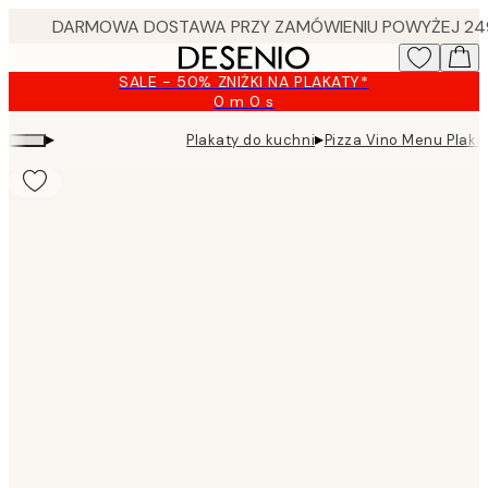
Skip
to
main
SALE - 50% ZNIŻKI NA PLAKATY*
content.
0 m
0 s
Ważny
do:
▸
▸
Plakaty do kuchni
Pizza Vino Menu Plaka
2026-
08-
09
Product