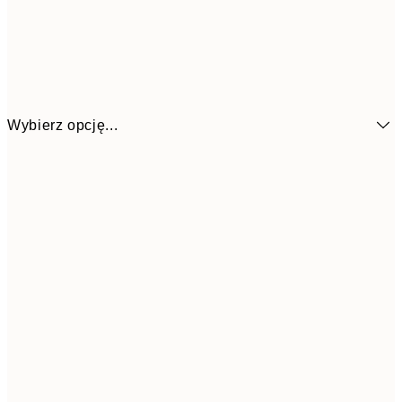
Wybierz opcję...
26,9
21x30 cm