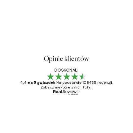
Opinie klientów
DOSKONALI
4.4 na 5 gwiazdek
Na podstawie 108435 recenzji.
Zobacz niektóre z nich tutaj.
Zweryfikowany kupujący
Opinie
klientów
Excellent quality at a nice price