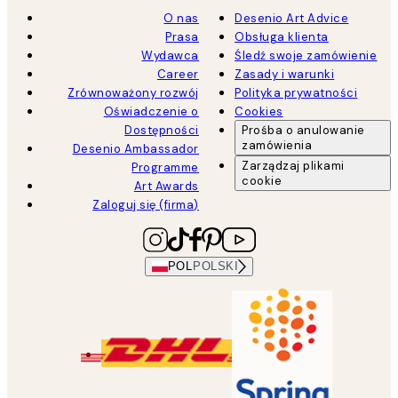
O nas
Desenio Art Advice
Prasa
Obsługa klienta
Wydawca
Śledź swoje zamówienie
Career
Zasady i warunki
Zrównoważony rozwój
Polityka prywatności
Oświadczenie o
Cookies
Dostępności
Prośba o anulowanie
zamówienia
Desenio Ambassador
Zarządzaj plikami
Programme
cookie
Art Awards
Zaloguj się (firma)
POL
POLSKI