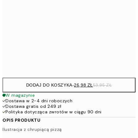
26,9
21x30 cm
53,
4
30x40 cm
7
50x70 cm
15
Frame
options
DODAJ DO KOSZYKA
-
26,98 ZŁ
53,95 ZŁ
W magazynie
Dostawa w 2-4 dni roboczych
Dostawa gratis od 249 zł
Polityka dotycząca zwrotów w ciągu 90 dni
OPIS PRODUKTU
Ilustracja z chrupiącą pizzą