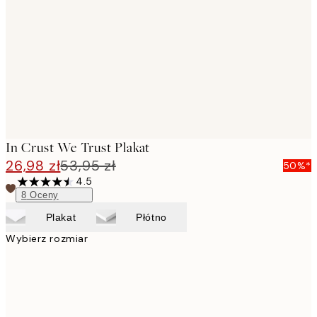
images
In Crust We Trust Plakat
26,98 zł
53,95 zł
50%*
4.5
8
Oceny
Plakat
Płótno
Wybierz rozmiar