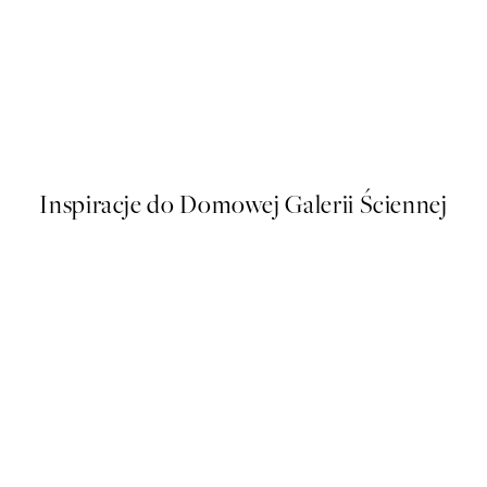
50%*
Pasta la Vista Plakat
Od 26,98 zł
53,95 zł
Inspiracje do Domowej Galerii Ściennej