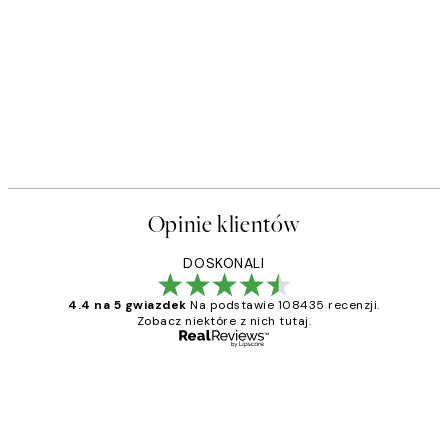
Opinie klientów
DOSKONALI
4.4 na 5 gwiazdek
Na podstawie 108435 recenzji.
Zobacz niektóre z nich tutaj.
Zweryfikowany kupujący
Opinie
klientów
Excellent quality at a nice price