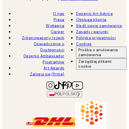
O nas
Desenio Art Advice
Prasa
Obsługa klienta
Wydawca
Śledź swoje zamówienie
Career
Zasady i warunki
Zrównoważony rozwój
Polityka prywatności
Oświadczenie o
Cookies
Dostępności
Prośba o anulowanie
zamówienia
Desenio Ambassador
Zarządzaj plikami
Programme
cookie
Art Awards
Zaloguj się (firma)
POL
POLSKI