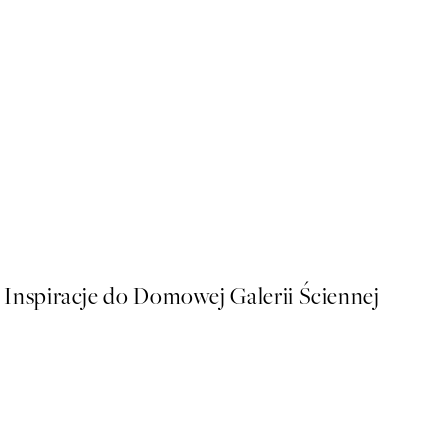
50%*
Golden Soul Sign Plakat
Od 26,98 zł
53,95 zł
Inspiracje do Domowej Galerii Ściennej