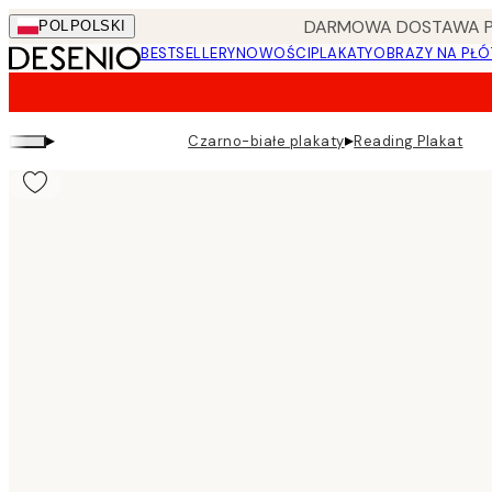
Skip
DARMOWA DOSTAWA PRZ
POL
POLSKI
to
BESTSELLERY
NOWOŚCI
PLAKATY
OBRAZY NA PŁÓ
main
content.
▸
▸
Czarno-białe plakaty
Reading Plakat