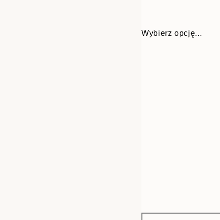
Wybierz opcję...
Frame
30x40 cm
options
50x70 cm