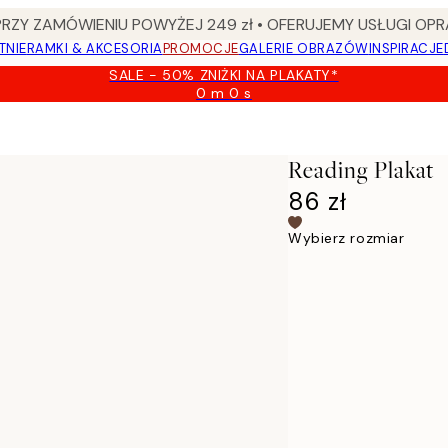
Y ZAMÓWIENIU POWYŻEJ 249 zł • OFERUJEMY USŁUGI OPR
TNIE
RAMKI & AKCESORIA
PROMOCJE
GALERIE OBRAZÓW
INSPIRACJE
SALE - 50% ZNIŻKI NA PLAKATY*
0 m
0 s
Ważny
do:
2026-
08-
Reading Plakat
09
86 zł
Wybierz rozmiar