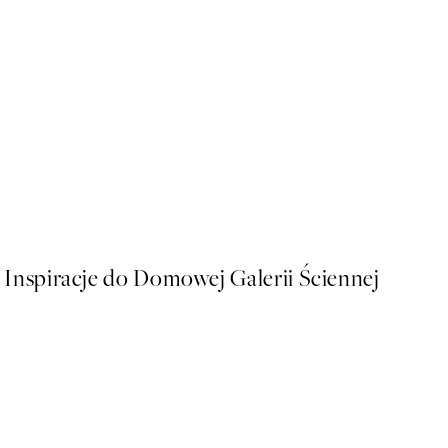
50%*
Juicy Cherry Plakat
Od 26,98 zł
53,95 zł
Inspiracje do Domowej Galerii Ściennej