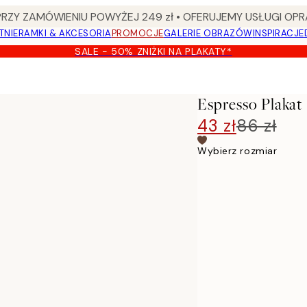
Y ZAMÓWIENIU POWYŻEJ 249 zł • OFERUJEMY USŁUGI OPR
TNIE
RAMKI & AKCESORIA
PROMOCJE
GALERIE OBRAZÓW
INSPIRACJE
SALE - 50% ZNIŻKI NA PLAKATY*
Espresso Plakat
43 zł
86 zł
Wybierz rozmiar