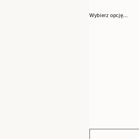
Wybierz opcję...
Frame
30x40 cm
options