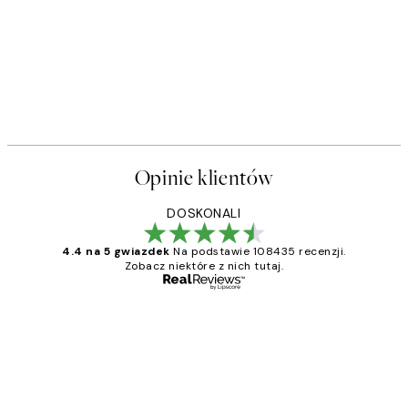
Opinie klientów
DOSKONALI
4.4 na 5 gwiazdek
Na podstawie 108435 recenzji.
Zobacz niektóre z nich tutaj.
Zweryfikowany kupujący
Opinie
klientów
Excellent quality at a nice price