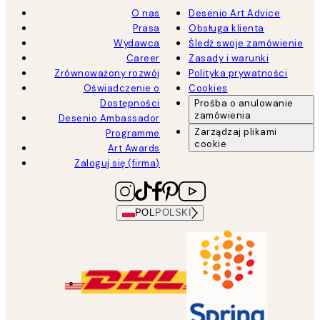
O nas
Desenio Art Advice
Prasa
Obsługa klienta
Wydawca
Śledź swoje zamówienie
Career
Zasady i warunki
Zrównoważony rozwój
Polityka prywatności
Oświadczenie o
Cookies
Dostępności
Prośba o anulowanie
zamówienia
Desenio Ambassador
Zarządzaj plikami
Programme
cookie
Art Awards
Zaloguj się (firma)
POL
POLSKI