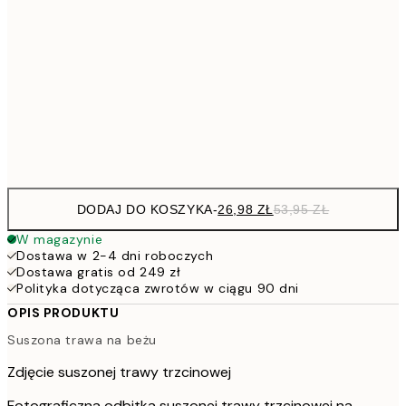
4
30x40 cm
7
50x70 cm
15
Frame
options
DODAJ DO KOSZYKA
-
26,98 ZŁ
53,95 ZŁ
W magazynie
Dostawa w 2-4 dni roboczych
Dostawa gratis od 249 zł
Polityka dotycząca zwrotów w ciągu 90 dni
OPIS PRODUKTU
Suszona trawa na beżu
Zdjęcie suszonej trawy trzcinowej
Fotograficzna odbitka suszonej trawy trzcinowej na