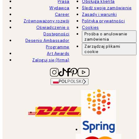
Prasa
Obsługa klienta
Wydawca
Śledź swoje zamówienie
Career
Zasady i warunki
Zrównoważony rozwój
Polityka prywatności
Oświadczenie o
Cookies
Dostępności
Prośba o anulowanie
zamówienia
Desenio Ambassador
Zarządzaj plikami
Programme
cookie
Art Awards
Zaloguj się (firma)
POL
POLSKI