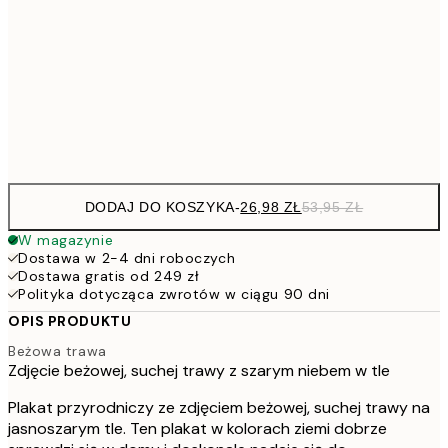
30x40 cm
5
40x50 cm
10
Frame
options
DODAJ DO KOSZYKA
-
26,98 ZŁ
53,95 ZŁ
W magazynie
Dostawa w 2-4 dni roboczych
Dostawa gratis od 249 zł
Polityka dotycząca zwrotów w ciągu 90 dni
OPIS PRODUKTU
Beżowa trawa
Zdjęcie beżowej, suchej trawy z szarym niebem w tle
Plakat przyrodniczy ze zdjęciem beżowej, suchej trawy na
jasnoszarym tle. Ten plakat w kolorach ziemi dobrze