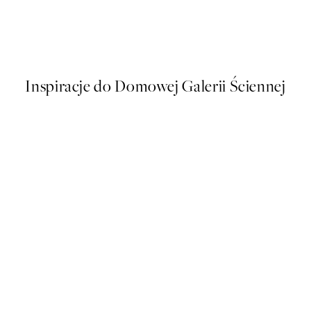
Rocks in Balance Plakat
Od 43 zł
86 zł
Inspiracje do Domowej Galerii Ściennej