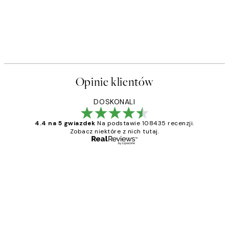
Opinie klientów
DOSKONALI
4.4 na 5 gwiazdek
Na podstawie 108435 recenzji.
Zobacz niektóre z nich tutaj.
Zweryfikowany kupujący
Opinie
klientów
Excellent quality at a nice price
20 kwi