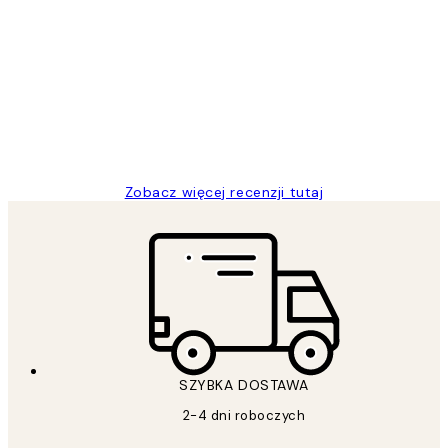
Opinie
klientów
Excellent quality at a nice price
20 kwi
Magdalena B
Zobacz więcej recenzji tutaj
SZYBKA DOSTAWA
2-4 dni roboczych