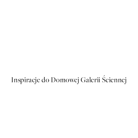
50%*
Close Up Blossom Plakat
Od 26,98 zł
53,95 zł
Inspiracje do Domowej Galerii Ściennej