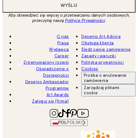
WYŚLIJ
Aby dowiedzieć się więcej o przetwarzaniu danych osobowych,
przeczytaj naszą
Polityce Prywatności
.
O nas
Desenio Art Advice
Prasa
Obsługa klienta
Wydawca
Śledź swoje zamówienie
Career
Zasady i warunki
Zrównoważony rozwój
Polityka prywatności
Oświadczenie o
Cookies
Dostępności
Prośba o anulowanie
zamówienia
Desenio Ambassador
Zarządzaj plikami
Programme
cookie
Art Awards
Zaloguj się (firma)
POL
POLSKI