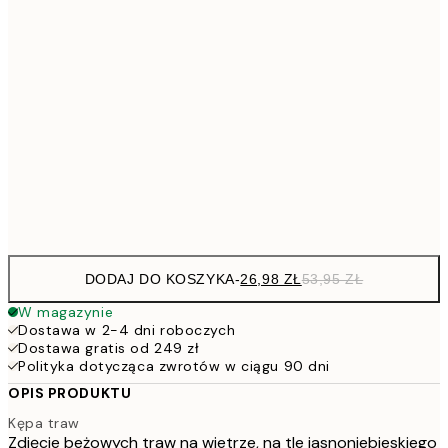
4
30x40 cm
5
40x50 cm
10
7
50x70 cm
15
Frame
options
DODAJ DO KOSZYKA
-
26,98 ZŁ
53,95 ZŁ
W magazynie
Dostawa w 2-4 dni roboczych
Dostawa gratis od 249 zł
Polityka dotycząca zwrotów w ciągu 90 dni
OPIS PRODUKTU
Kępa traw
Zdjęcie beżowych traw na wietrze, na tle jasnoniebieskiego