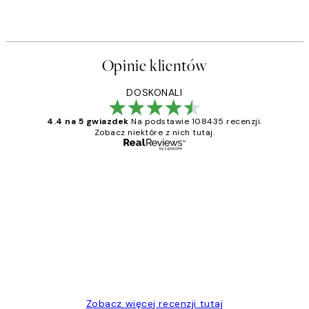
Opinie klientów
DOSKONALI
4.4 na 5 gwiazdek
Na podstawie 108435 recenzji.
Zobacz niektóre z nich tutaj.
Zweryfikowany kupujący
Opinie
klientów
Excellent quality at a nice price
20 kwi
Magdalena B
Zobacz więcej recenzji tutaj