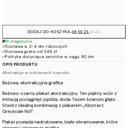
Frame
options
DODAJ DO KOSZYKA
-
48,50 ZŁ
97 ZŁ
W magazynie
Dostawa w 2-4 dni roboczych
Dostawa gratis od 249 zł
Polityka dotycząca zwrotów w ciągu 90 dni
OPIS PRODUKTU
Abstrakcja w odcieniach szarości
Beżowa, abstrakcyjna grafika
Beżowo-czarny plakat abstrakcyjny. Ten piękny wzór z
imitacją pociągnięć pędzla, doda Twoim ścianom głębi.
Stwórz idealną kombinację z plakatem „Abstract
Greyscale No1”.
Plakat posiada nadrukowane, białe obramowanie, które
oprawia i eksponuje grafikę.