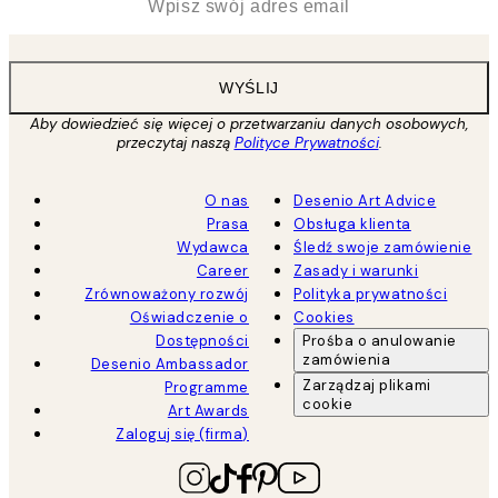
WYŚLIJ
Aby dowiedzieć się więcej o przetwarzaniu danych osobowych,
przeczytaj naszą
Polityce Prywatności
.
O nas
Desenio Art Advice
Prasa
Obsługa klienta
Wydawca
Śledź swoje zamówienie
Career
Zasady i warunki
Zrównoważony rozwój
Polityka prywatności
Oświadczenie o
Cookies
Dostępności
Prośba o anulowanie
zamówienia
Desenio Ambassador
Zarządzaj plikami
Programme
cookie
Art Awards
Zaloguj się (firma)