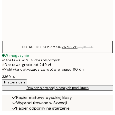
4
30x40 cm
Frame
options
DODAJ DO KOSZYKA
-
26,98 ZŁ
53,95 ZŁ
W magazynie
Dostawa w 2-4 dni roboczych
Dostawa gratis od 249 zł
Polityka dotycząca zwrotów w ciągu 90 dni
3369-4
Historia cen
Dowiedz się więcej o naszych produktach
Papier matowy wysokiej klasy
Wyprodukowane w Szwecji
Papier odporny na starzenie