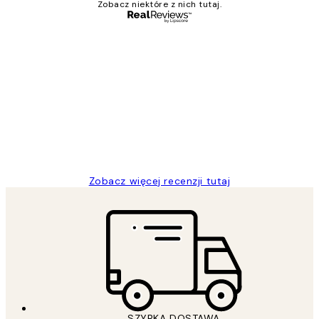
Zobacz niektóre z nich tutaj.
Zweryfikowany kupujący
Opinie
klientów
Excellent quality at a nice price
20 kwi
Magdalena B
Zobacz więcej recenzji tutaj
SZYBKA DOSTAWA