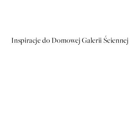
50%*
in a Glass No2 Plakat
Yesterday News Plakat
Od 43 zł
86 zł
Inspiracje do Domowej Galerii Ściennej