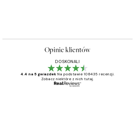
Opinie klientów
DOSKONALI
4.4 na 5 gwiazdek
Na podstawie 108435 recenzji.
Zobacz niektóre z nich tutaj.
Zweryfikowany kupujący
Opinie
klientów
Excellent quality at a nice price
20 kwi