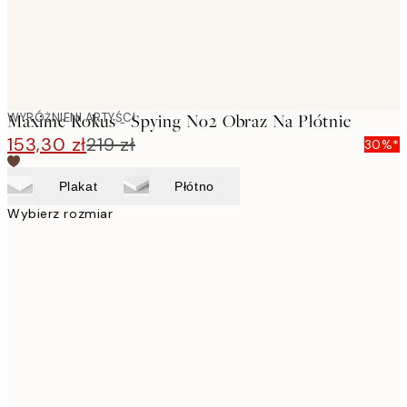
WYRÓŻNIENI ARTYŚCI
Maxime Rokus - Spying No2 Obraz Na Płótnie
153,30 zł
219 zł
30%*
Plakat
Płótno
Wybierz rozmiar