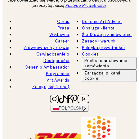
Aby dowiedzieć się więcej o przetwarzaniu danych osobowych,
przeczytaj naszą
Polityce Prywatności
.
O nas
Desenio Art Advice
Prasa
Obsługa klienta
Wydawca
Śledź swoje zamówienie
Career
Zasady i warunki
Zrównoważony rozwój
Polityka prywatności
Oświadczenie o
Cookies
Dostępności
Prośba o anulowanie
zamówienia
Desenio Ambassador
Zarządzaj plikami
Programme
cookie
Art Awards
Zaloguj się (firma)
POL
POLSKI