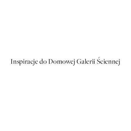
50%*
s Plakat
Soft Couple Plakat
Od 32,23 zł
64,45 zł
Inspiracje do Domowej Galerii Ściennej