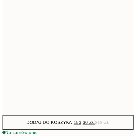
293,3
50x70 cm
41
Brak ramki
DODAJ DO KOSZYKA
-
153,30 ZŁ
219 ZŁ
Na zamówienie