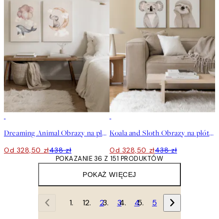
-25%
-25%
Dreaming Animal Obrazy na płótnie Duo
Koala and Sloth Obrazy na płótnie Duo
Od 328,50 zł
438 zł
Od 328,50 zł
438 zł
POKAZANIE 36 Z 151 PRODUKTÓW
POKAŻ WIĘCEJ
1
2
3
4
5