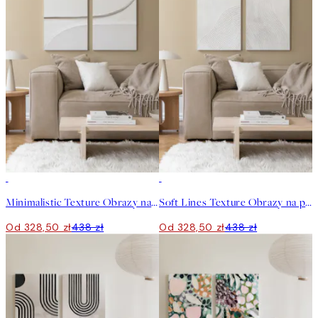
-25%
-25%
Minimalistic Texture Obrazy na płótnie Duo
Soft Lines Texture Obrazy na płótnie Duo
Od 328,50 zł
438 zł
Od 328,50 zł
438 zł