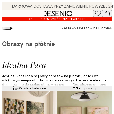
Skip
to
main
SALE - 50% ZNIŻKI NA PLAKATY*
content.
▸
▸
Zestawy Obrazów na Płótnie
Obrazy na płótnie
Idealna Para
Jeśli szukasz idealnej pary obrazów na płótnie, jesteś we
właściwym miejscu! Tutaj znajdziesz wszystkie nasze idealnie
dopasowane do siebie obrazy na płótnie. Niezależnie od tego,
Czytaj więcej
Wszytkie kategorie
Filtruj i sortuj
czy szukasz minimalistycznej pary w stonowanych kolorach, czy
odważnych obrazów na płótnie w jaskrawych kolorach, tutaj
znajdziesz swoje ulubione obrazy na płótnie!