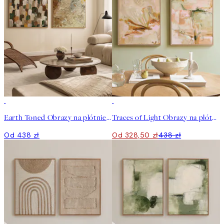
-25%
Earth Toned Obrazy na płótnie Duo
Traces of Light Obrazy na płótnie Duo
Od 438 zł
Od 328,50 zł
438 zł