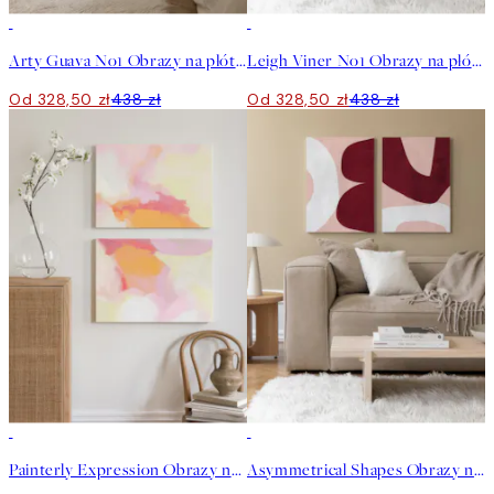
-25%
-25%
Arty Guava No1 Obrazy na płótnie Duo
Leigh Viner No1 Obrazy na płótnie Duo
Od 328,50 zł
438 zł
Od 328,50 zł
438 zł
-25%
-25%
Painterly Expression Obrazy na płótnie Duo
Asymmetrical Shapes Obrazy na płótnie Duo