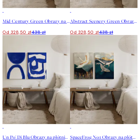
-25%
-25%
Mid Century Green Obrazy na płótnie Duo
Abstract Scenery Green Obrazy na płótnie Duo
Od 328,50 zł
438 zł
Od 328,50 zł
438 zł
-25%
-25%
Un Po' Di Blu Obrazy na płótnie Duo
SpaceFrog No1 Obrazy na płótnie Duo