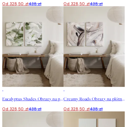
Od 328,50 zł
438 zł
Od 328,50 zł
438 zł
-25%
-25%
Eucalyptus Shades Obrazy na płótnie Duo
Creamy Roads Obrazy na płótnie Duo
Od 328,50 zł
438 zł
Od 328,50 zł
438 zł