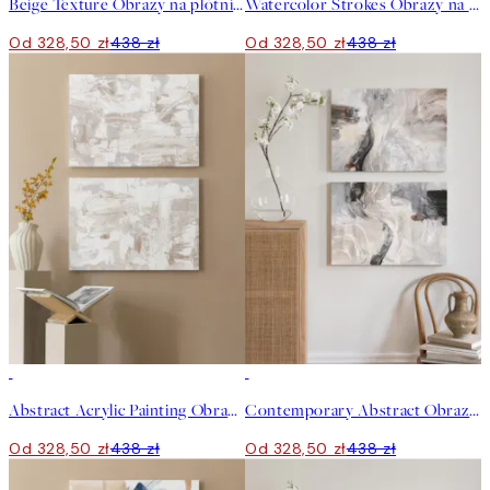
Beige Texture Obrazy na płótnie Duo
Watercolor Strokes Obrazy na płótnie Duo
Od 328,50 zł
438 zł
Od 328,50 zł
438 zł
-25%
-25%
Abstract Acrylic Painting Obrazy na płótnie Duo
Contemporary Abstract Obrazy na płótnie Duo
Od 328,50 zł
438 zł
Od 328,50 zł
438 zł