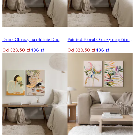
-25%
-25%
Drink Obrazy na płótnie Duo
Painted Floral Obrazy na płótnie Duo
Od 328,50 zł
438 zł
Od 328,50 zł
438 zł