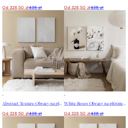
Od 328,50 zł
438 zł
Od 328,50 zł
438 zł
-25%
-25%
Abstract Texture Obrazy na płótnie Duo
White Roses Obrazy na płótnie Duo
Od 328,50 zł
438 zł
Od 328,50 zł
438 zł