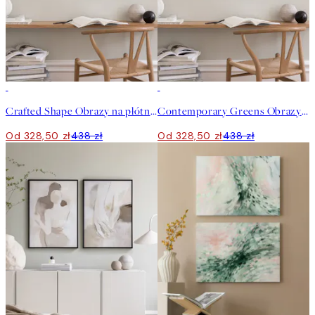
-25%
-25%
Crafted Shape Obrazy na płótnie Duo
Contemporary Greens Obrazy na płótnie Duo
Od 328,50 zł
438 zł
Od 328,50 zł
438 zł