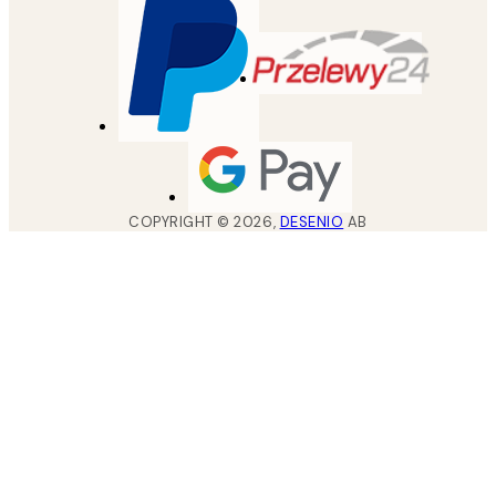
COPYRIGHT ©
2026
,
DESENIO
AB