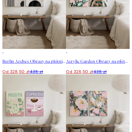
-25%
-25%
Berlin Arches Obrazy na płótnie Duo
Acrylic Garden Obrazy na płótnie Duo
Od 328,50 zł
438 zł
Od 328,50 zł
438 zł