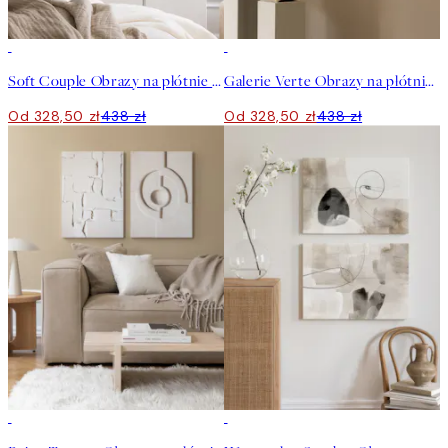
-25%
-25%
Soft Couple Obrazy na płótnie Duo
Galerie Verte Obrazy na płótnie Duo
Od 328,50 zł
438 zł
Od 328,50 zł
438 zł
-25%
-25%