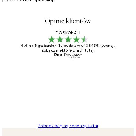
Opinie klientów
DOSKONALI
4.4 na 5 gwiazdek
Na podstawie 108435 recenzji.
Zobacz niektóre z nich tutaj.
Zweryfikowany kupujący
Opinie
klientów
Excellent quality at a nice price
20 kwi
Magdalena B
Zobacz więcej recenzji tutaj