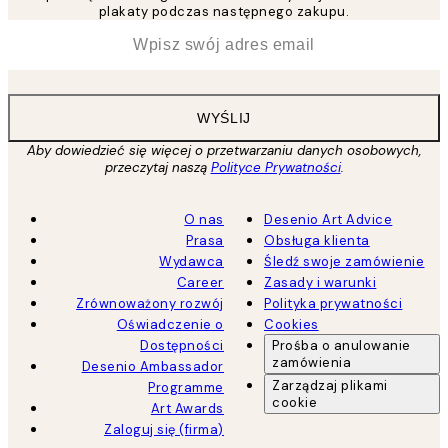
plakaty podczas następnego zakupu.
*
Email
WYŚLIJ
Aby dowiedzieć się więcej o przetwarzaniu danych osobowych,
przeczytaj naszą
Polityce Prywatności
.
O nas
Desenio Art Advice
Prasa
Obsługa klienta
Wydawca
Śledź swoje zamówienie
Career
Zasady i warunki
Zrównoważony rozwój
Polityka prywatności
Oświadczenie o
Cookies
Dostępności
Prośba o anulowanie
zamówienia
Desenio Ambassador
Zarządzaj plikami
Programme
cookie
Art Awards
Zaloguj się (firma)