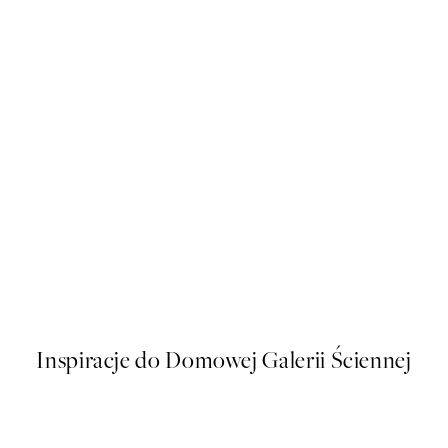
50%*
s Plakat
Sophisticated Dog Plakat
Od 26,98 zł
53,95 zł
Inspiracje do Domowej Galerii Ściennej