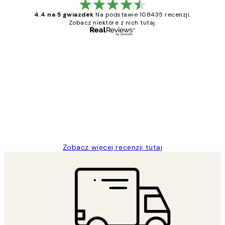
4.4 na 5 gwiazdek
Na podstawie 108435 recenzji.
Zobacz niektóre z nich tutaj.
Zweryfikowany kupujący
Opinie
klientów
Excellent quality at a nice price
20 kwi
Magdalena B
Zobacz więcej recenzji tutaj