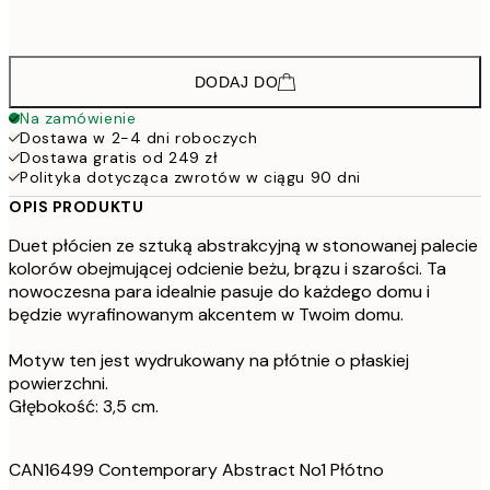
4303,50
100x140 cm - Ramka dębowa
573
DODAJ DO
Na zamówienie
Dostawa w 2-4 dni roboczych
Dostawa gratis od 249 zł
Polityka dotycząca zwrotów w ciągu 90 dni
OPIS PRODUKTU
Duet płócien ze sztuką abstrakcyjną w stonowanej palecie
kolorów obejmującej odcienie beżu, brązu i szarości. Ta
nowoczesna para idealnie pasuje do każdego domu i
będzie wyrafinowanym akcentem w Twoim domu.
Motyw ten jest wydrukowany na płótnie o płaskiej
powierzchni.
Głębokość: 3,5 cm.
CAN16499 Contemporary Abstract No1 Płótno