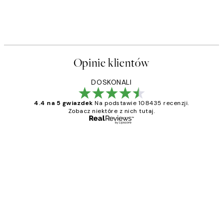
Opinie klientów
DOSKONALI
4.4 na 5 gwiazdek
Na podstawie 108435 recenzji.
Zobacz niektóre z nich tutaj.
Zweryfikowany kupujący
Opinie
klientów
Excellent quality at a nice price
20 kwi
Magdalena B