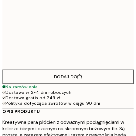
83
583,5
30x40 cm - Czarna ramka
77
883,5
50x70 cm - Czarna ramka
117
613,5
30x40 cm - Ramka dębowa
81
943,5
50x70 cm - Ramka dębowa
125
DODAJ DO
Na zamówienie
Dostawa w 2-4 dni roboczych
Dostawa gratis od 249 zł
Polityka dotycząca zwrotów w ciągu 90 dni
OPIS PRODUKTU
Kreatywna para płócien z odważnymi pociągnięciami w
kolorze białym i czarnym na skromnym beżowym tle. Są
proste, a zarazem efektowne i razem z pewnością będą