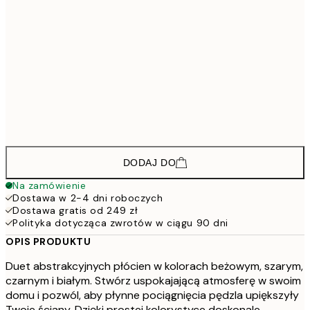
583,5
30x40 cm - Czarna ramka
77
883,5
50x70 cm - Czarna ramka
117
613,5
30x40 cm - Ramka dębowa
81
943,5
50x70 cm - Ramka dębowa
125
DODAJ DO
Na zamówienie
Dostawa w 2-4 dni roboczych
Dostawa gratis od 249 zł
Polityka dotycząca zwrotów w ciągu 90 dni
OPIS PRODUKTU
Duet abstrakcyjnych płócien w kolorach beżowym, szarym,
czarnym i białym. Stwórz uspokajającą atmosferę w swoim
domu i pozwól, aby płynne pociągnięcia pędzla upiększyły
Twoje ściany. Dzięki prostej kolorystyce doskonale