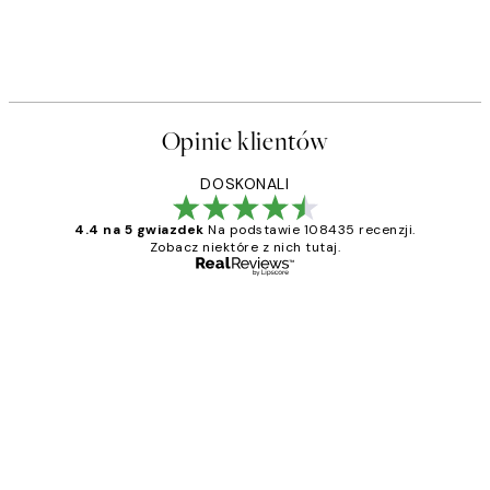
Opinie klientów
DOSKONALI
4.4 na 5 gwiazdek
Na podstawie 108435 recenzji.
Zobacz niektóre z nich tutaj.
Zweryfikowany kupujący
Opinie
klientów
Excellent quality at a nice price
20 kwi
Magdalena B