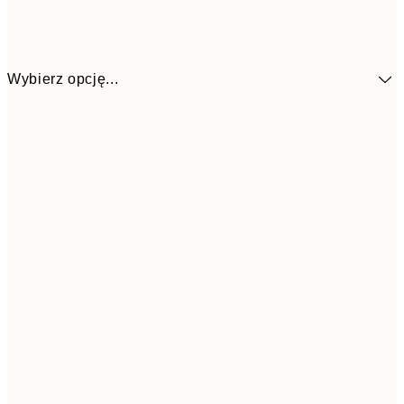
Wybierz opcję...
328,5
30x40 cm
43
628,5
50x70 cm