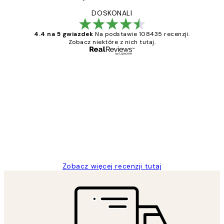
DOSKONALI
4.4 na 5 gwiazdek
Na podstawie 108435 recenzji.
Zobacz niektóre z nich tutaj.
Zweryfikowany kupujący
Opinie
klientów
Excellent quality at a nice price
20 kwi
Magdalena B
Zobacz więcej recenzji tutaj