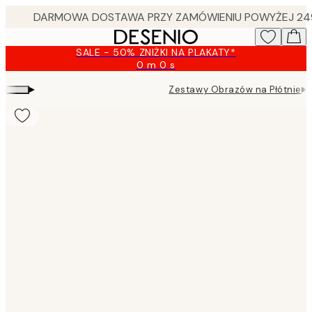
Skip
to
main
SALE - 50% ZNIŻKI NA PLAKATY*
content.
0 m
0 s
Ważny
do:
▸
▸
Zestawy Obrazów na Płótnie
2026-
08-
09
Product